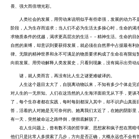
畏、强大而倍增光彩。
人类社会的发展，用劳动来说明似乎有些牵强，发展的动力不是
阶段，人为生存而追求；当人们不必为生活太多操心时，生命的渴
求物质条件的优越，渴求更高层次的生活－－精神生活。生命的目
自然的束缚，却意识到要获得发展，就必须在自然界中占据最有利
律。无限的精神世界和永不可满足的物质要求构成了生命在有限短
向前发展。用劳动解释人类发展史，只看到现象，没有揭示出劳动
谜，就人类而言，再没有比人生之谜更难破译的。
人生这个题目太大了，自脱离动物以来，不知有多少个体走完自
对人生的一无所知。人们在这浩然的人生海洋面前无从下手，更谈
了，每个生存者都在实践，每时每刻都深入其中，却不识庐山真面
答，活着的人对她是无可奈何的。她离我们太近了，在她的阴影里
有一天，突然被命运之路绊倒，便彻底解脱了。
在人生问题上，曾有数不清的哲学家、思想家和疯子想在黑暗中
他们只是比常人多摸索了几步，方向是否正确，大概永远也不会有