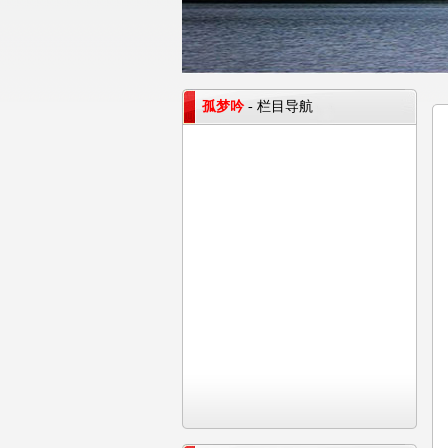
孤梦吟
- 栏目导航