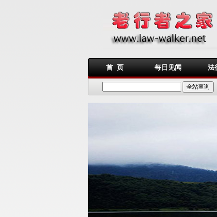
首 页
每日见闻
法