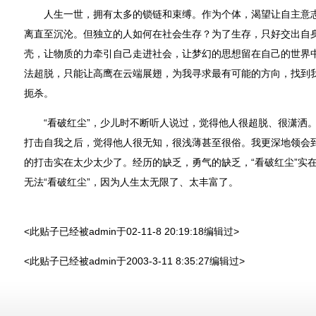
人生一世，拥有太多的锁链和束缚。作为个体，渴望让自主意志
离直至沉沦。但独立的人如何在社会生存？为了生存，只好交出自
壳，让物质的力牵引自己走进社会，让梦幻的思想留在自己的世界
法超脱，只能让高鹰在云端展翅，为我寻求最有可能的方向，找到
扼杀。
“看破红尘”，少儿时不断听人说过，觉得他人很超脱、很潇洒。
打击自我之后，觉得他人很无知，很浅薄甚至很俗。我更深地领会到
的打击实在太少太少了。经历的缺乏，勇气的缺乏，“看破红尘”实
无法“看破红尘”，因为人生太无限了、太丰富了。
<此贴子已经被admin于02-11-8 20:19:18编辑过>
<此贴子已经被admin于2003-3-11 8:35:27编辑过>