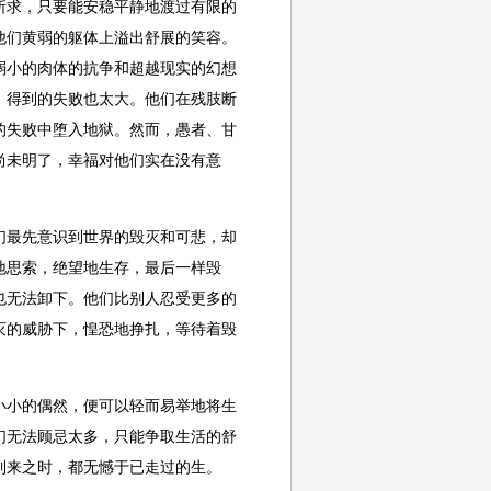
所求，只要能安稳平静地渡过有限的
他们黄弱的躯体上溢出舒展的笑容。
弱小的肉体的抗争和超越现实的幻想
，得到的失败也太大。他们在残肢断
的失败中堕入地狱。然而，愚者、甘
尚未明了，幸福对他们实在没有意
最先意识到世界的毁灭和可悲，却
地思索，绝望地生存，最后一样毁
也无法卸下。他们比别人忍受更多的
灭的威胁下，惶恐地挣扎，等待着毁
小的偶然，便可以轻而易举地将生
们无法顾忌太多，只能争取生活的舒
到来之时，都无憾于已走过的生。