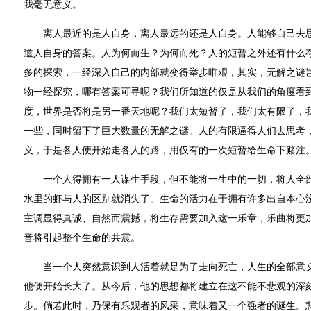
我毫无意义。
离人最近的是人自身，离人最远的还是人自身。人能够自己去思
道人自身的答案。人为何而生？为何而死？人的短暂之外还有什么
多的探索，一经深入自己的内部就变得举步唯艰，其实，无解之谜
物一经探究，哪有答案可寻呢？我们所知道的仅是从我们的角度看
度，世界是否将是另一番天地呢？我们太短暂了，我们太有限了，
一些，同时留下了巨大数量的无解之谜。人的有限逼得人们去思考
义，于是各人便开始走各人的路，用仅有的一次短暂给生命下赌注
一个人得拥有一人谋生手段，但不能将一生中的一切，将人全部
水里的虾与人的区别就消失了。生命的活力在于拥有许多出自本心
主调显得真诚、自然而震撼，将生存需要加入这一乐章，乐曲将更
音将引起整个生命的共震。
当一个人突然意识到人活着就是为了走向死亡，人生的全部意义
他便开始长大了。从今后，他的思想都将建立在这不能不悲观的深
步。倘若此时，乃保有乐观者的风采，意味着又一个强者的诞生。