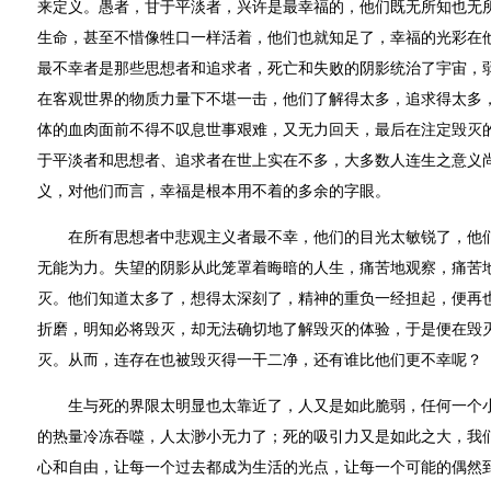
来定义。愚者，甘于平淡者，兴许是最幸福的，他们既无所知也无
生命，甚至不惜像牲口一样活着，他们也就知足了，幸福的光彩在
最不幸者是那些思想者和追求者，死亡和失败的阴影统治了宇宙，
在客观世界的物质力量下不堪一击，他们了解得太多，追求得太多
体的血肉面前不得不叹息世事艰难，又无力回天，最后在注定毁灭
于平淡者和思想者、追求者在世上实在不多，大多数人连生之意义
义，对他们而言，幸福是根本用不着的多余的字眼。
在所有思想者中悲观主义者最不幸，他们的目光太敏锐了，他们
无能为力。失望的阴影从此笼罩着晦暗的人生，痛苦地观察，痛苦
灭。他们知道太多了，想得太深刻了，精神的重负一经担起，便再
折磨，明知必将毁灭，却无法确切地了解毁灭的体验，于是便在毁
灭。从而，连存在也被毁灭得一干二净，还有谁比他们更不幸呢？
生与死的界限太明显也太靠近了，人又是如此脆弱，任何一个小
的热量冷冻吞噬，人太渺小无力了；死的吸引力又是如此之大，我
心和自由，让每一个过去都成为生活的光点，让每一个可能的偶然