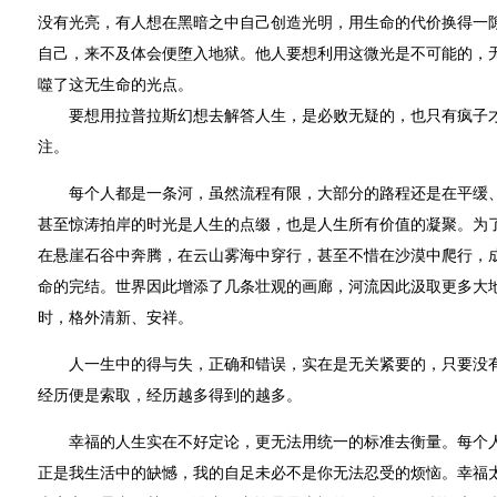
没有光亮，有人想在黑暗之中自己创造光明，用生命的代价换得一
自己，来不及体会便堕入地狱。他人要想利用这微光是不可能的，
噬了这无生命的光点。
要想用拉普拉斯幻想去解答人生，是必败无疑的，也只有疯子才
注。
每个人都是一条河，虽然流程有限，大部分的路程还是在平缓、
甚至惊涛拍岸的时光是人生的点缀，也是人生所有价值的凝聚。为
在悬崖石谷中奔腾，在云山雾海中穿行，甚至不惜在沙漠中爬行，
命的完结。世界因此增添了几条壮观的画廊，河流因此汲取更多大
时，格外清新、安祥。
人一生中的得与失，正确和错误，实在是无关紧要的，只要没有
经历便是索取，经历越多得到的越多。
幸福的人生实在不好定论，更无法用统一的标准去衡量。每个人
正是我生活中的缺憾，我的自足未必不是你无法忍受的烦恼。幸福