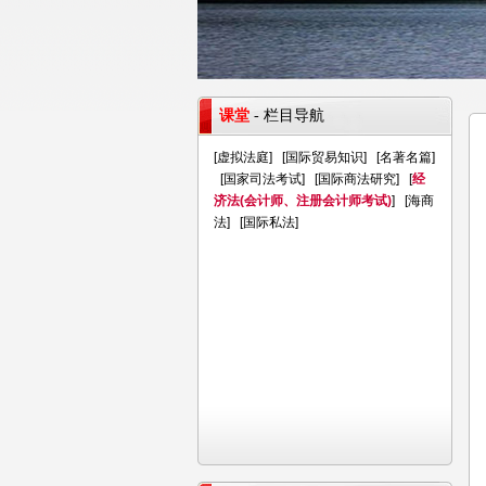
课堂
- 栏目导航
[
虚拟法庭
] [
国际贸易知识
] [
名著名篇
]
[
国家司法考试
] [
国际商法研究
] [
经
济法(会计师、注册会计师考试)
] [
海商
法
] [
国际私法
]