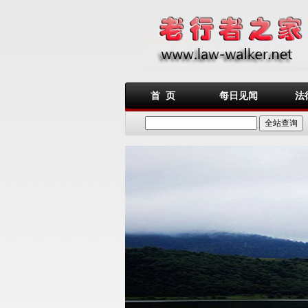
首 页
每日见闻
法