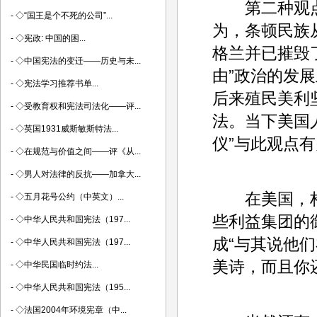
第二种观点，
-
◇“国王是个不死的公司”...
为，条顿民族
-
◇宪政: 中国的困...
格兰并已摧毁
-
◇中国宪法的变迁——历史与未...
由”政治的发
-
◇宪法学习推荐书单...
后来殖民美利
-
◇受教育权和宪法司法化——评...
法。当下美国
-
◇英国1931威斯敏斯特法...
仪”与此观点
-
◇在规范与价值之间——评《从...
-
◇男人对法律的反抗——加拿大...
在美国，构成
-
◇五月花号公约（中英文）...
些利益集团的
-
◇中华人民共和国宪法（197...
成“与其说他
-
◇中华人民共和国宪法（197...
美诗，而且你
-
◇中华民国临时约法...
-
◇中华人民共和国宪法（195...
-
◇法国2004年环境宪章（中...