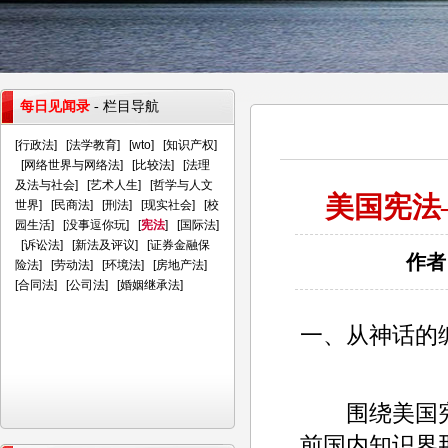
每日见闻录
- 栏目导航
[
行政法
] [
法学教育
] [
wto
] [
知识产权
]
[
网络世界与网络法
] [
比较法
] [
法理
及法与社会
] [
艺术人生
] [
哲学与人文
美国宪法
世界
] [
民商法
] [
刑法
] [
现实社会
] [
校
园生活
] [
没事逗你玩
] [
宪法
] [
国际法
]
[
诉讼法
] [
新法及评议
] [
证券金融保
作者
险法
] [
劳动法
] [
环境法
] [
房地产法
]
[
合同法
] [
公司法
] [
婚姻继承法
]
一、从神话的
围绕美国宪法
前国内知识界