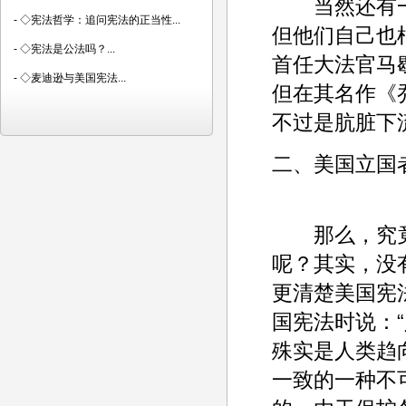
当然还有一
-
◇宪法哲学：追问宪法的正当性...
但他们自己也
-
◇宪法是公法吗？...
首任大法官马
-
◇麦迪逊与美国宪法...
但在其名作《
不过是肮脏下
二、美国立国
那么，究竟
呢？其实，没
更清楚美国宪
国宪法时说：
殊实是人类趋
一致的一种不