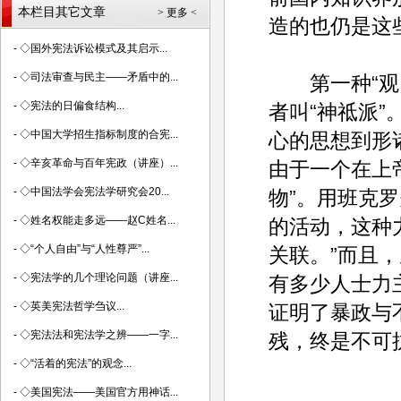
本栏目其它文章
> 更多 <
造的也仍是这些
-
◇国外宪法诉讼模式及其启示...
-
◇司法审查与民主——矛盾中的...
第一种“观点
-
◇宪法的日偏食结构...
者叫“神祗派
-
◇中国大学招生指标制度的合宪...
心的思想到形
-
◇辛亥革命与百年宪政（讲座）...
由于一个在上
-
◇中国法学会宪法学研究会20...
物”。用班克
-
◇姓名权能走多远——赵C姓名...
的活动，这种
-
◇“个人自由”与“人性尊严”...
关联。”而且，
-
◇宪法学的几个理论问题（讲座...
有多少人士力
-
◇英美宪法哲学刍议...
证明了暴政与
-
◇宪法法和宪法学之辨——一字...
残，终是不可
-
◇“活着的宪法”的观念...
-
◇美国宪法——美国官方用神话...