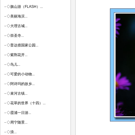
-
◇旗山游（FLASH）...
-
◇美丽海滨...
-
◇大理古城...
-
◇崇圣寺...
-
◇普达措国家公园...
-
◇紫荆花开...
-
◇鸟儿...
-
◇可爱的小动物...
-
◇阿诗玛的故乡...
-
◇束河古镇...
-
◇花草的世界（十四）...
-
◇霞浦一日游...
-
◇周宁随景...
-
◇浪...