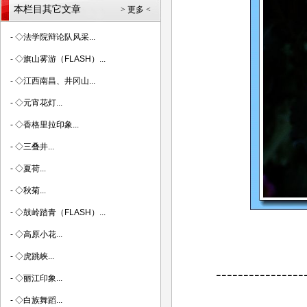
本栏目其它文章
> 更多 <
-
◇法学院辩论队风采...
-
◇旗山雾游（FLASH）...
-
◇江西南昌、井冈山...
-
◇元宵花灯...
-
◇香格里拉印象...
-
◇三叠井...
-
◇夏荷...
-
◇秋菊...
-
◇鼓岭踏青（FLASH）...
-
◇高原小花...
-
◇虎跳峡...
----------------
-
◇丽江印象...
-
◇白族舞蹈...