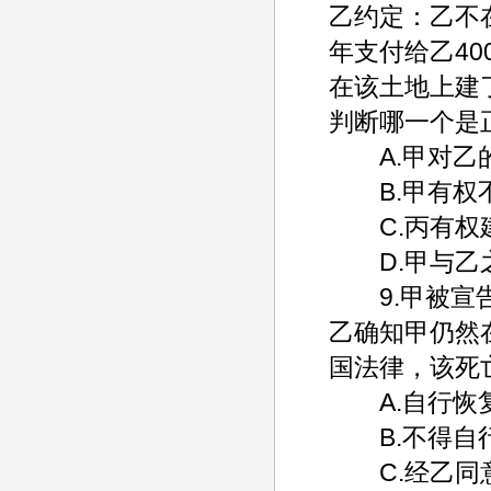
乙约定：乙不
年支付给乙4
在该土地上建
判断哪一个是
A.甲对乙的
B.甲有权不
C.丙有权建
D.甲与乙之
9.甲被宣告
乙确知甲仍然
国法律，该死
A.自行恢
B.不得自
C.经乙同