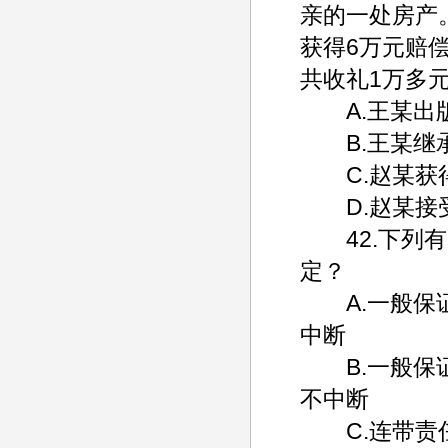
亲的一处房产
获得6万元赔
共收礼1万多
A.王某出版
B.王某继承
C.赵某获得
D.赵某接受
42.下列有
定？
A.一般保证
中断
B.一般保证
不中断
C.连带责任