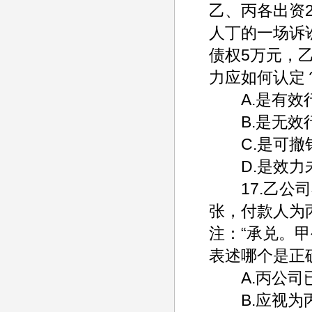
乙、丙各出资
人丁的一场诉
债权5万元，
力应如何认定
A.是有效
B.是无效
C.是可撤
D.是效力
17.乙公司
张，付款人为
注：“承兑。
表述哪个是正
A.丙公司已
B.应视为丙