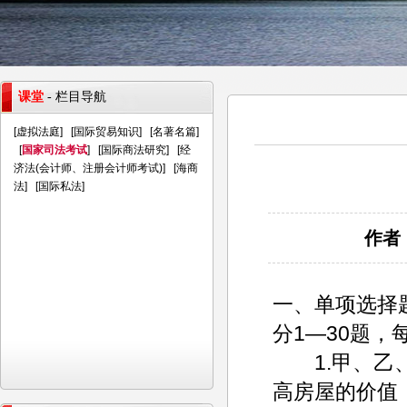
课堂
- 栏目导航
[
虚拟法庭
] [
国际贸易知识
] [
名著名篇
]
[
国家司法考试
] [
国际商法研究
] [
经
济法(会计师、注册会计师考试)
] [
海商
法
] [
国际私法
]
作者：
一、单项选择
分1—30题，
1.甲、乙、
高房屋的价值