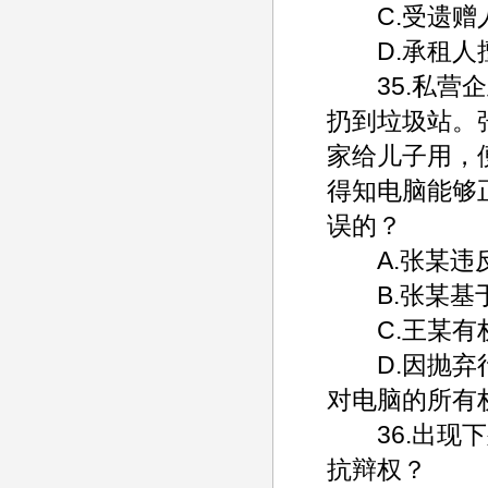
C.受遗赠人
D.承租人擅
35.私营企
扔到垃圾站。
家给儿子用，
得知电脑能够
误的？
A.张某违反
B.张某基于
C.王某有权
D.因抛弃行
对电脑的所有
36.出现下
抗辩权？