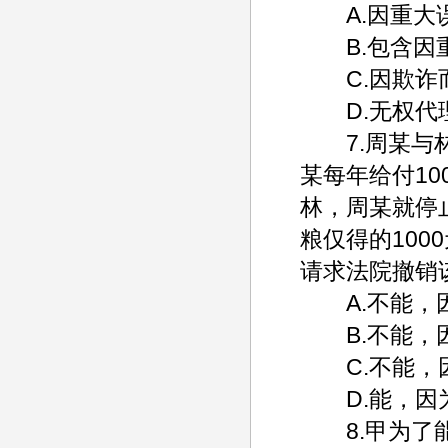
A.因重大
B.包含因重
C.因欺诈而
D.无权代
7.周某与林
某每年给付1
林，周某就停
粮仅得的10
请求法院撤销
A.不能，因
B.不能，因
C.不能，因
D.能，因为
8.甲为了能