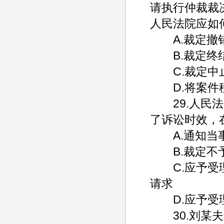
请执行仲裁裁
人民法院应如
A.裁定撤
B.裁定终
C.裁定中
D.将案件移
29.人民法
了诉讼时效，
A.通知当事
B.裁定不
C.应予受理
请求
D.应予受理
30.刘某夫