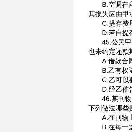
B.空调在向
其损失应由甲
C.提存费
D.若自提存
45.公民甲
也未约定还款
A.借款合同
B.乙有权随
C.乙可以要
D.经乙催告
46.某刊物
下列做法哪些
A.在刊物上
B.在每一篇