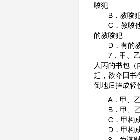
唆犯
B．教唆犯
C．教唆他人
的教唆犯
D．有的教
7．甲、乙共
人丙的书包（
赶，欲夺回书
倒地后摔成轻
A．甲、乙
B．甲、乙
C．甲构成
D．甲构成
8．为谋财绑