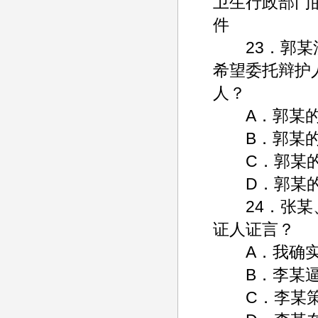
卫生行政部门
件
23．郭某涉
希望委托辩护
人？
A．郭某的
B．郭某的儿
C．郭某的朋
D．郭某的
24．张某、
证人证言？
A．我确实
B．李某逼
C．李某策