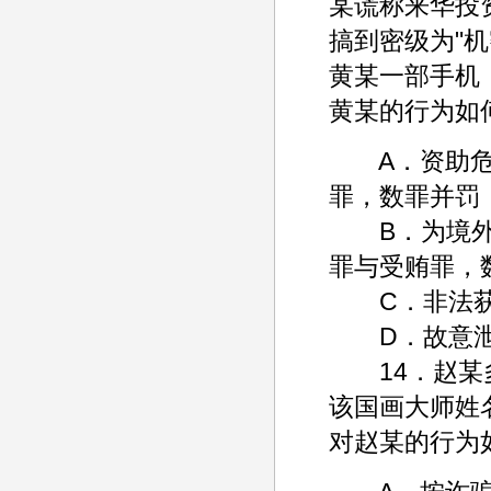
某谎称来华投
搞到密级为"
黄某一部手机
黄某的行为如
A．资助危害
罪，数罪并罚
B．为境外窃
罪与受贿罪，
C．非法获
D．故意泄
14．赵某多
该国画大师姓
对赵某的行为