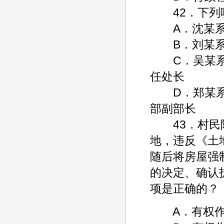
42．下列哪
A．沈某系某
B．刘某系某
C．吴某系某
任处长
D．郑某系某
部副部长
43．村民陈
地，违反《土
随后将房屋强
的决定、确认
项是正确的？
A．有权作