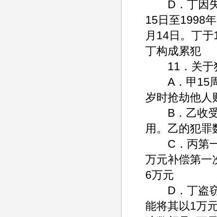
D．丁因失火
15日至1998年
月14日。丁于
丁构成累犯
11．关于犯
A．甲15周
岁时抢劫他人
B．乙收受贿
用。乙的犯罪
C．丙第一次
万元补偿第一
6万元
D．丁盗窃他
能将其以1万