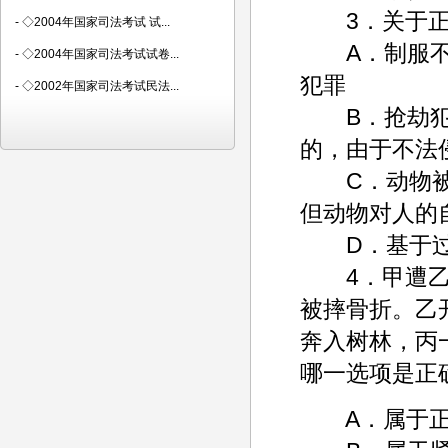
3．关于正
-
◇2004年国家司法考试 试...
A．制服不法
-
◇2004年国家司法考试试卷...
犯罪
-
◇2002年国家司法考试民法...
B．抢劫犯使
的，由于不法
C．动物被饲
但动物对人的
D．基于过
4．甲遭乙追
被摔骨折。乙
奔入树林，丙
哪一选项是正
A．属于正