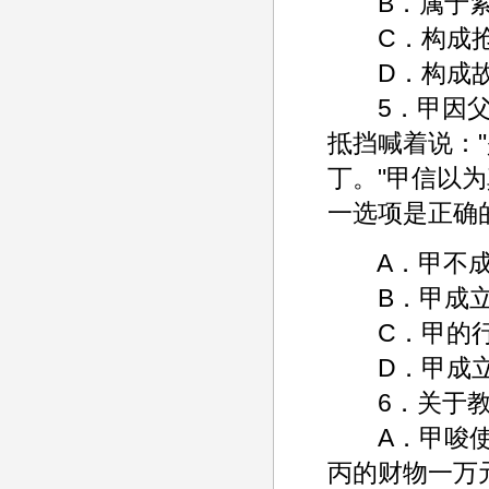
B．属于紧
C．构成抢
D．构成故
5．甲因父仇
抵挡喊着说：
丁。"甲信以
一选项是正确
A．甲不成
B．甲成立
C．甲的行
D．甲成立
6．关于教
A．甲唆使不
丙的财物一万