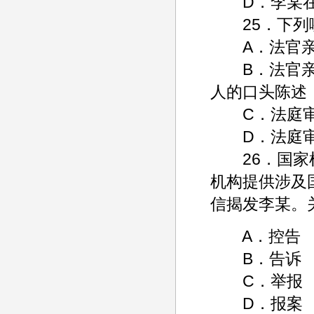
D．李某在
25．下列哪
A．法官亲
B．法官亲自
人的口头陈述
C．法庭审
D．法庭审
26．国家机
机构提供涉及
信揭发李某。
A．控告
B．告诉
C．举报
D．报案