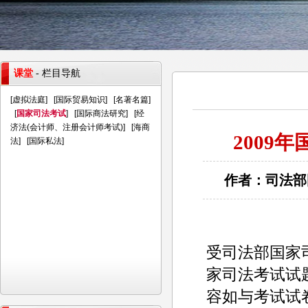
课堂
- 栏目导航
[
虚拟法庭
] [
国际贸易知识
] [
名著名篇
]
[
国家司法考试
] [
国际商法研究
] [
经
济法(会计师、注册会计师考试)
] [
海商
2009
法
] [
国际私法
]
作者：司法部国
受司法部国家
家司法考试试
容如与考试试