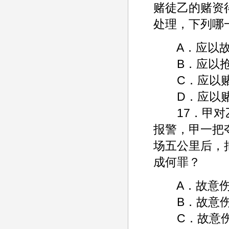
赌徒乙的赌资
处理，下列哪
A．应以故
B．应以抢
C．应以赌
D．应以赌
17．甲对乙
报警，甲一把
场五公里后，把
成何罪？
A．故意伤
B．故意伤
C．故意伤