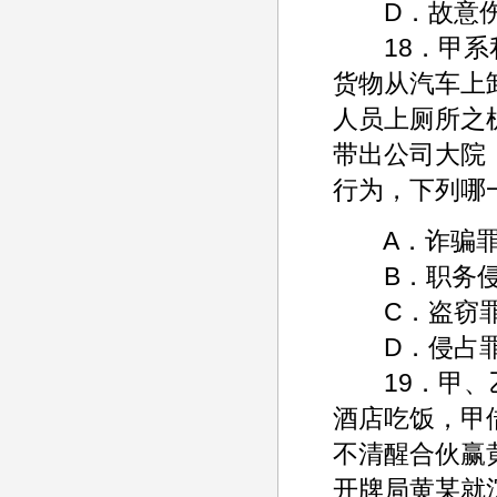
D．故意伤
18．甲系私
货物从汽车上
人员上厕所之
带出公司大院
行为，下列哪
A．诈骗
B．职务侵
C．盗窃
D．侵占
19．甲、乙
酒店吃饭，甲
不清醒合伙赢
开牌局黄某就