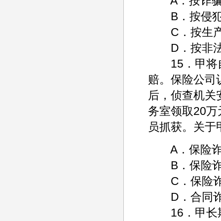
A．按诈骗
B．按侵犯
C．按生产
D．按非法
15．甲将自
赔。保险公司
后，侦查机关
务室领取20
员抓获。关于
A．保险诈
B．保险诈
C．保险诈
D．合同诈
16．甲长期