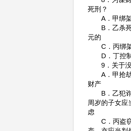
死刑？
A．甲绑架
B．乙杀死人
元的
C．丙绑架
D．丁控制
9．关于没
A．甲抢劫数
财产
B．乙犯诈骗
周岁的子女应
虑
C．丙盗窃珍
产，亦应当判