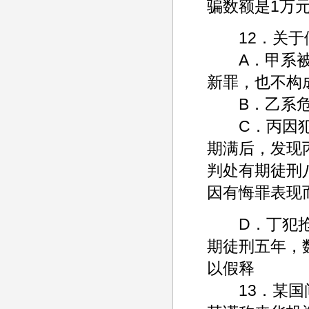
骗数额是1万
12．关于假
A．甲系被假
新罪，也不构
B．乙系危
C．丙因犯罪
期满后，发现
判处有期徒刑
因有悔罪表现
D．丁犯抢劫
期徒刑五年，
以假释
13．某国间