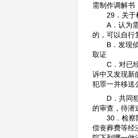
需制作调解书
29．关于检
A．认为需要
的，可以自行
B．发现侦查
取证
C．对已经退
诉中又发现新
犯罪一并移送
D．共同犯罪
的审查，待潜
30．检察院
偿丧葬费等经
院下列哪一做