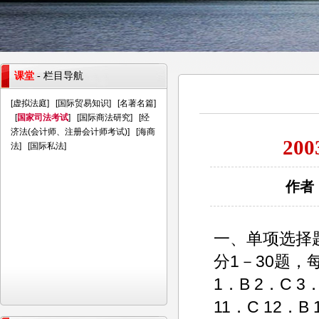
课堂
- 栏目导航
[
虚拟法庭
] [
国际贸易知识
] [
名著名篇
]
[
国家司法考试
] [
国际商法研究
] [
经
济法(会计师、注册会计师考试)
] [
海商
20
法
] [
国际私法
]
作者：
一、单项选择
分1－30题，
1．B 2．C 3．
11．C 12．B 