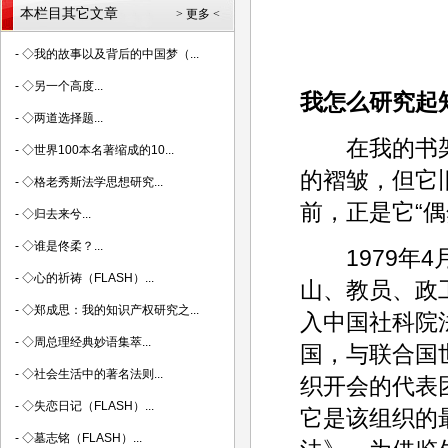
本栏目其它文章
> 更多 <
-
◇我的故事以及背后的中国梦（...
-
◇另一个高度...
我怎么研究起
-
◇两道选择题...
在我的书架
-
◇世界100本名著缩成的10...
的褶皱，但它
-
◇格老秀斯法学思想研究...
前，正是它“
-
◇归去来兮...
-
◇谁是佟柔？...
1979年4月
-
◇心的祈祷（FLASH）...
山、教员、政
-
◇郑成思：我的知识产权研究之...
入中国社科院
-
◇周总理经典妙语集萃...
国，与联合国
-
◇社会生活中的著名法则...
织开会的代表
-
◇失恋日记（FLASH）...
它是该组织的
-
◇墓志铭（FLASH）...