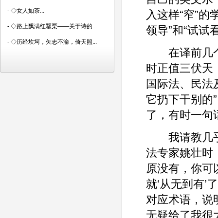
-
◇女人如茶...
入这样“窄”
-
◇路上飘满红罂栗——关于诗的...
领导”和“试试
-
◇历经坎坷，矢志不渝，倚天照...
在译前几个目
时正值三伏天，
国际法、民法
它扔下干别的
了，有时一句
我请教几乎
法专家姚壮时
原没有，你可以
就‘从无到有’
对应术语，说
无疑给了我很