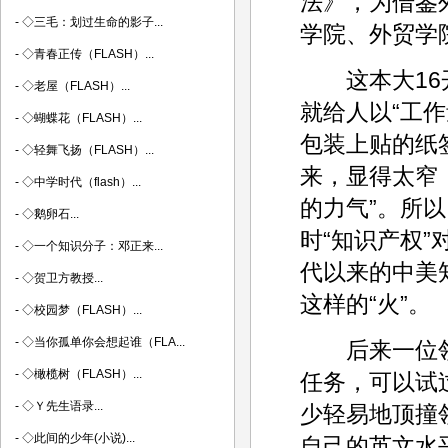
法》，为借鉴
-
◇三毛：划过生命的影子...
学院、外贸学
-
◇青春正传（FLASH）...
这本大16开
-
◇老屋（FLASH）...
就给人以“工作
-
◇蝴蝶花（FLASH）...
包装上贴的纸
-
◇轻舞飞扬（FLASH）...
来，显得太窄
-
◇中学时代（flash）...
的力气”。所
-
◇鹅卵石...
时“知识产权
-
◇一个知识分子：邓正来...
代以来的中美知
-
◇贺卫方教授...
这样的“火”。
-
◇校园梦（FLASH）...
-
◇当你孤单你会想起谁（FLA...
后来一位领
-
◇橄榄树（FLASH）...
任务，可以试
-
◇Ｙ先生语录...
少轻易地顶撞
-
◇此间的少年(小说)...
自己的英文水