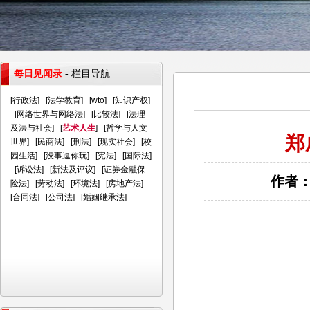
每日见闻录
- 栏目导航
[
行政法
] [
法学教育
] [
wto
] [
知识产权
]
[
网络世界与网络法
] [
比较法
] [
法理
及法与社会
] [
艺术人生
] [
哲学与人文
郑
世界
] [
民商法
] [
刑法
] [
现实社会
] [
校
园生活
] [
没事逗你玩
] [
宪法
] [
国际法
]
[
诉讼法
] [
新法及评议
] [
证券金融保
作者：
险法
] [
劳动法
] [
环境法
] [
房地产法
]
[
合同法
] [
公司法
] [
婚姻继承法
]