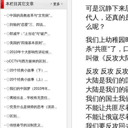
本栏目其它文章
> 更多 <
可是沉静下来
-
◇中国的高教改革与“文凭病”...
代人，还真的
-
◇刘瑜的“恋爱”三、四说...
么呢？
-
◇郎咸平：“上当论”与“破产...
我们上幼稚园
-
◇美国的“四项基本原则”...
杀“共匪”了
-
◇2010年十大影响性诉讼候...
叫做《反攻大
-
◇CCTV与西方媒体的区别...
反攻 反攻 反
-
◇20个经典小故事（下）...
大陆是我们的
-
◇20个经典小故事（上）...
大陆是我们的
-
◇我们的中国梦（2010年8...
我们的国土我
-
◇离校出走，学校有无责任...
不能让共匪尽
-
◇究竟什么是律师的思考（演讲...
不能让俄寇尽
-
◇区别...
我们要反攻回
-
◇传统春节的法制意义...