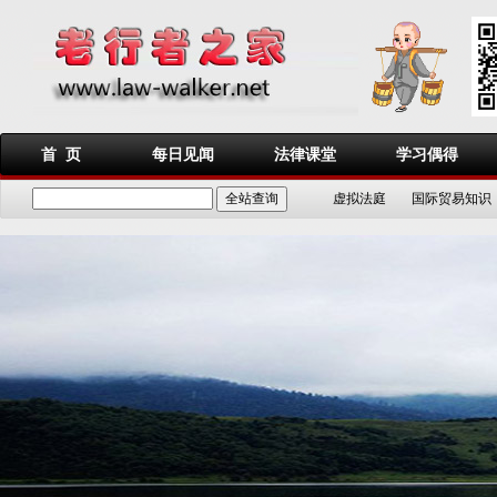
首 页
每日见闻
法律课堂
学习偶得
虚拟法庭
国际贸易知识