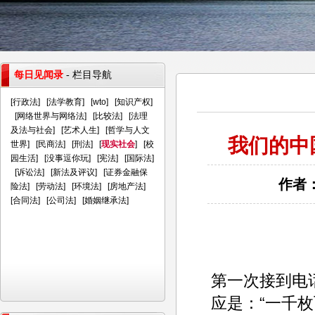
每日见闻录
- 栏目导航
[
行政法
] [
法学教育
] [
wto
] [
知识产权
]
[
网络世界与网络法
] [
比较法
] [
法理
及法与社会
] [
艺术人生
] [
哲学与人文
我们的中
世界
] [
民商法
] [
刑法
] [
现实社会
] [
校
园生活
] [
没事逗你玩
] [
宪法
] [
国际法
]
[
诉讼法
] [
新法及评议
] [
证券金融保
作者：
险法
] [
劳动法
] [
环境法
] [
房地产法
]
[
合同法
] [
公司法
] [
婚姻继承法
]
第一次接到电
应是：“一千