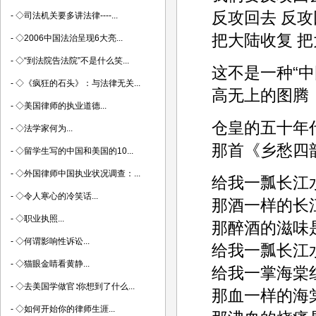
反攻回去 反攻
-
◇司法机关要多讲法律----...
把大陆收复 
-
◇2006中国法治呈现6大亮...
-
◇“到法院告法院”不是什么笑...
这不是一种“
-
◇《疯狂的石头》：与法律无关...
高无上的图腾
-
◇美国律师的执业道德...
仓皇的五十年
-
◇法学家何为...
那首《乡愁四
-
◇留学生写的中国和美国的10...
-
◇外国律师中国执业状况调查：...
给我一瓢长江
-
◇令人寒心的冷笑话...
那酒一样的长
-
◇职业执照...
那醉酒的滋味
-
◇何谓影响性诉讼...
给我一瓢长江
-
◇猫眼金睛看黄静...
给我一掌海棠
-
◇去美国学做官∶你想到了什么...
那血一样的海
-
◇如何开始你的律师生涯...