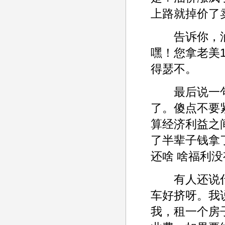
上路就掉价了
告诉你，油
嘿！您拿老美1
得瑟不。
最后说一句
了。傻点不要
算经济利益之
了半辈子钱拿
还啥 啥福利
有人还说什
车好挤呀。我
我，租一个房