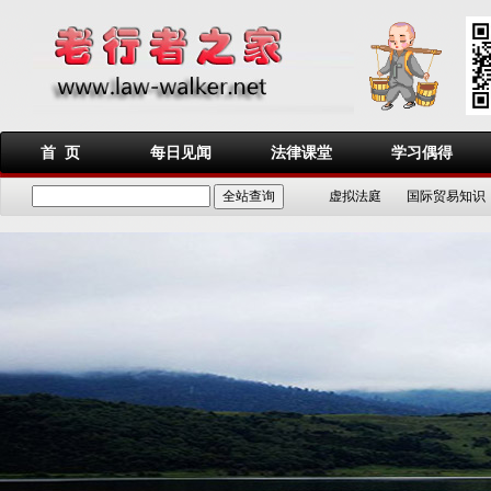
首 页
每日见闻
法律课堂
学习偶得
虚拟法庭
国际贸易知识