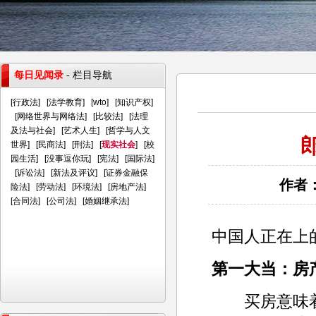
每日见闻录
- 栏目导航
[
行政法
] [
法学教育
] [
wto
] [
知识产权
]
[
网络世界与网络法
] [
比较法
] [
法理
及法与社会
] [
艺术人生
] [
哲学与人文
世界
] [
民商法
] [
刑法
] [
现实社会
] [
校
园生活
] [
没事逗你玩
] [
宪法
] [
国际法
]
[
诉讼法
] [
新法及评议
] [
证券金融保
作者：
险法
] [
劳动法
] [
环境法
] [
房地产法
]
[
合同法
] [
公司法
] [
婚姻继承法
]
中国人正在上
第一大当：房
买房意味着