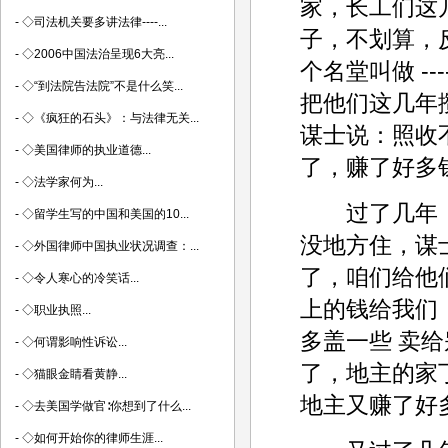
家，长工们这
-
◇司法机关要多讲法律----...
子，不划算，
-
◇2006中国法治呈现6大亮...
个名堂叫做 -
-
◇“到法院告法院”不是什么笑...
把他们这几年
-
◇《疯狂的石头》：与法律无关...
谋士说：照收
-
◇美国律师的执业道德...
了，赚了好多
-
◇法学家何为...
过了几年，
-
◇留学生写的中国和美国的10...
没地方住，谋
-
◇外国律师中国执业状况调查：...
了，咱们给他
-
◇令人寒心的冷笑话...
上的钱给我们
-
◇职业执照...
多盖一些 卖
-
◇何谓影响性诉讼...
了，地主的家
-
◇猫眼金睛看黄静...
地主又赚了好
-
◇去美国学做官∶你想到了什么...
-
◇如何开始你的律师生涯...