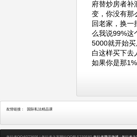
府替炒房者补
变，你没有那
回老家，换一
么我说99%
5000就开始
白这样买下去
如果你是那1
友情链接：
国际私法精品课
老行者QQ:6073695 | 老行者之家网站QQ群:5239580
老行者腾讯微博
|
老行者之