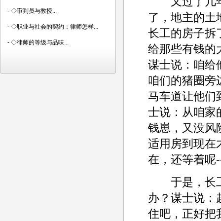
又过了几年
-
◇审判员与教授...
了，地主的土
-
◇职业与社会的契约：律师怎样...
长工的房子拆
-
◇律师的等级与品味...
给那些有钱的
谋士说：咱给
咱们的猪圈旁
马车道让他们
士说：从咱家
钱崽，又没风
适用房到现在
在，还等着呢---
于是，长工
办？谋士说：
住吧，正好把