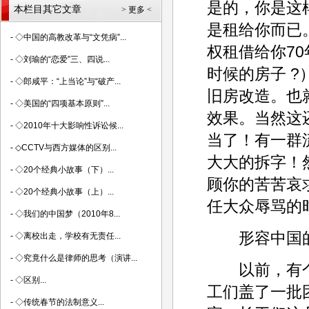
是的，你是这
本栏目其它文章
> 更多 <
是租给你而已
-
◇中国的高教改革与“文凭病”...
权租借给你70
-
◇刘瑜的“恋爱”三、四说...
时候的房子 
-
◇郎咸平：“上当论”与“破产...
旧房改造。也
-
◇美国的“四项基本原则”...
效果。当然这
-
◇2010年十大影响性诉讼候...
当了！有一群
-
◇CCTV与西方媒体的区别...
大大的拆字！
-
◇20个经典小故事（下）...
顾你的苦苦哀
-
◇20个经典小故事（上）...
任大众辱骂的
-
◇我们的中国梦（2010年8...
形容中国的
-
◇离校出走，学校有无责任...
-
◇究竟什么是律师的思考（演讲...
以前，有个
-
◇区别...
工们盖了一批
-
◇传统春节的法制意义...