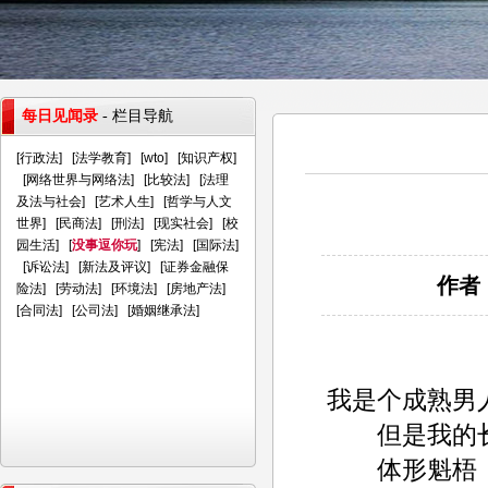
每日见闻录
- 栏目导航
[
行政法
] [
法学教育
] [
wto
] [
知识产权
]
[
网络世界与网络法
] [
比较法
] [
法理
及法与社会
] [
艺术人生
] [
哲学与人文
世界
] [
民商法
] [
刑法
] [
现实社会
] [
校
园生活
] [
没事逗你玩
] [
宪法
] [
国际法
]
[
诉讼法
] [
新法及评议
] [
证券金融保
作者：
险法
] [
劳动法
] [
环境法
] [
房地产法
]
[
合同法
] [
公司法
] [
婚姻继承法
]
我是个成熟男
但是我的长
体形魁梧，