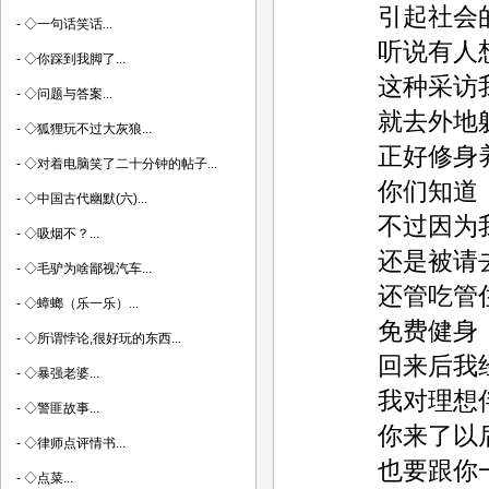
引起社会的
-
◇一句话笑话...
听说有人想
-
◇你踩到我脚了...
这种采访我
-
◇问题与答案...
就去外地躲
-
◇狐狸玩不过大灰狼...
正好修身
-
◇对着电脑笑了二十分钟的帖子...
你们知道，
-
◇中国古代幽默(六)...
不过因为我
-
◇吸烟不？...
还是被请去
-
◇毛驴为啥鄙视汽车...
还管吃管
-
◇蟑螂（乐一乐）...
免费健身
-
◇所谓悖论,很好玩的东西...
回来后我经
-
◇暴强老婆...
我对理想伴
-
◇警匪故事...
你来了以后
-
◇律师点评情书...
也要跟你一
-
◇点菜...