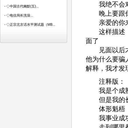
我绝不会对
-
◇中国古代幽默(五)...
晚上要跟你
-
◇电信局长洗澡...
亲爱的你来
-
◇正宗北京话水平测试题（MB...
这样描述，
面了
见面以后才
他为什么要骗
解释，我才发
注释版：
我是个成熟男人----
但是我的长相显年轻
体形魁梧，给人
我事业成功，是个老
走到哪里都拎着