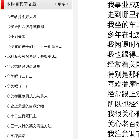
我事业成功
本栏目其它文章
> 更多 <
走到哪里都
-
◇三峡是个好大坝...
我坐的车比
-
◇汉语四六级考试模拟...
多年在北京
-
◇小姐分鳖...
我闲遐时研
-
◇现在的孩子们～～～一组童言...
我也跟得上
-
◇BT版公务员考题，答案更B...
经常看美国
-
◇郭德纲经典语录集...
特别是那种
-
◇笑吧（二）...
喜欢揣摩电
-
◇笑吧（一）...
经常跟上流
-
◇怎样区别男孩儿与男人...
所以也经常
-
◇史上最强的自我介绍...
我很关心普
-
◇十二生肖闹民主...
关心老百姓
-
◇三十六计的英文表达方法...
我注意调节
-
◇医疗笑话...