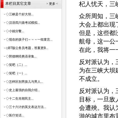
杞人忧天，三
本栏目其它文章
> 更多 <
-
◇三峡是个好大坝...
众所周知，三
-
◇汉语四六级考试模拟...
大会上都出现
-
◇小姐分鳖...
但是，这些都
-
◇现在的孩子们～～～一组童言...
航母，这一公
-
◇BT版公务员考题，答案更B...
在此，我将一
-
◇郭德纲经典语录集...
反对派认为，
-
◇笑吧（二）...
为在三峡大坝
-
◇笑吧（一）...
不成立。
-
◇怎样区别男孩儿与男人...
反对派认为，
-
◇史上最强的自我介绍...
目标，一旦敌
-
◇十二生肖闹民主...
会遭殃。我认
-
◇三十六计的英文表达方法...
游的城市里布
-
◇医疗笑话...