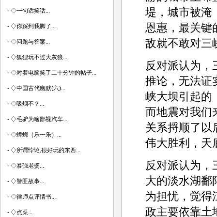
堤，城市被淹
-
◇一句话笑话...
恩惠，最关键
-
◇你踩到我脚了...
敌就不敢对三
-
◇问题与答案...
-
◇狐狸玩不过大灰狼...
反对派认为，
-
◇对着电脑笑了二十分钟的帖子...
推论，无法证
-
◇中国古代幽默(六)...
峡大坝引起的
-
◇吸烟不？...
而地震对我们
-
◇毛驴为啥鄙视汽车...
关系捋顺了以
-
◇蟑螂（乐一乐）...
伟大胜利，天
-
◇所谓悖论,很好玩的东西...
反对派认为，
-
◇暴强老婆...
大的淡水湖鄱
-
◇警匪故事...
为担忧，觉得
-
◇律师点评情书...
政主要依靠土
-
◇点菜...