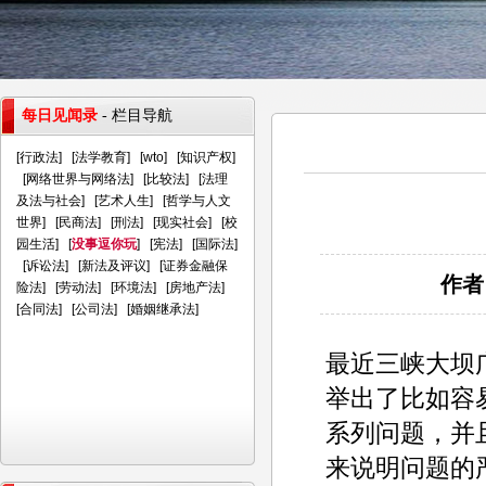
每日见闻录
- 栏目导航
[
行政法
] [
法学教育
] [
wto
] [
知识产权
]
[
网络世界与网络法
] [
比较法
] [
法理
及法与社会
] [
艺术人生
] [
哲学与人文
世界
] [
民商法
] [
刑法
] [
现实社会
] [
校
园生活
] [
没事逗你玩
] [
宪法
] [
国际法
]
[
诉讼法
] [
新法及评议
] [
证券金融保
作者
险法
] [
劳动法
] [
环境法
] [
房地产法
]
[
合同法
] [
公司法
] [
婚姻继承法
]
最近三峡大坝
举出了比如容
系列问题，并
来说明问题的