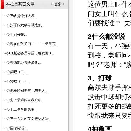
这位男士叫什
本栏目其它文章
> 更多 <
问女士叫什么
-
◇三峡是个好大坝...
们要找谁？”夫
-
◇汉语四六级考试模拟...
-
◇小姐分鳖...
2什么都没说
-
◇现在的孩子们～～～一组童言...
有一天，小强
-
◇BT版公务员考题，答案更B...
到校，老师问
-
◇郭德纲经典语录集...
吗？”老师：“
-
◇笑吧（二）...
3、打球
-
◇笑吧（一）...
高尔夫球手挥
-
◇怎样区别男孩儿与男人...
没击中球却打
-
◇史上最强的自我介绍...
打死更多的蚂
-
◇十二生肖闹民主...
快跟我来只要
-
◇三十六计的英文表达方法...
4抽象画
-
◇医疗笑话...