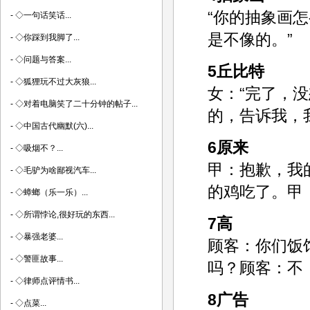
“你的抽象画
-
◇一句话笑话...
是不像的。”
-
◇你踩到我脚了...
-
◇问题与答案...
5丘比特
-
◇狐狸玩不过大灰狼...
女：“完了，
-
◇对着电脑笑了二十分钟的帖子...
的，告诉我，
-
◇中国古代幽默(六)...
6原来
-
◇吸烟不？...
甲：抱歉，我
-
◇毛驴为啥鄙视汽车...
的鸡吃了。甲
-
◇蟑螂（乐一乐）...
-
◇所谓悖论,很好玩的东西...
7高
-
◇暴强老婆...
顾客：你们饭
-
◇警匪故事...
吗？顾客：不
-
◇律师点评情书...
8广告
-
◇点菜...