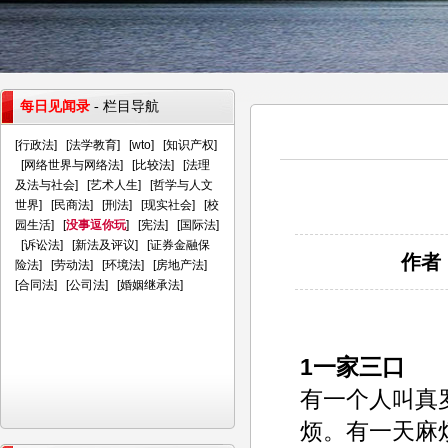
每日见闻录
- 栏目导航
[
行政法
] [
法学教育
] [
wto
] [
知识产权
]
[
网络世界与网络法
] [
比较法
] [
法理
及法与社会
] [
艺术人生
] [
哲学与人文
世界
] [
民商法
] [
刑法
] [
现实社会
] [
校
园生活
] [
没事逗你玩
] [
宪法
] [
国际法
]
[
诉讼法
] [
新法及评议
] [
证券金融保
作者：
险法
] [
劳动法
] [
环境法
] [
房地产法
]
[
合同法
] [
公司法
] [
婚姻继承法
]
1一家三口
有一个人叫真
烦。有一天麻