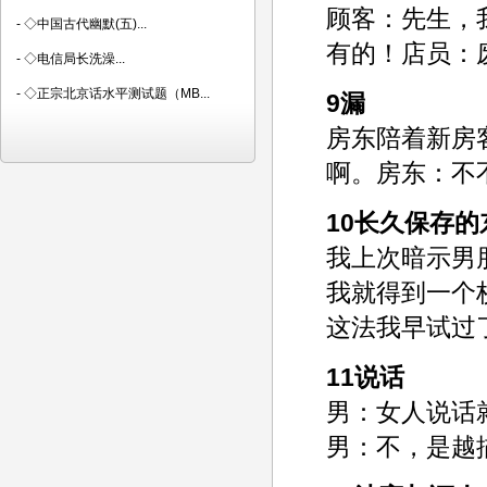
顾客：先生，
-
◇中国古代幽默(五)...
有的！店员：
-
◇电信局长洗澡...
-
◇正宗北京话水平测试题（MB...
9漏
房东陪着新房
啊。房东：不
10长久保存的
我上次暗示男
我就得到一个
这法我早试过
11说话
男：女人说话
男：不，是越