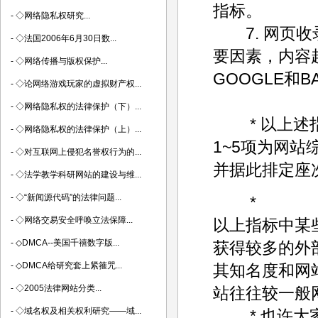
指标。
-
◇网络隐私权研究...
7. 网页收
-
◇法国2006年6月30日数...
要因素，内容
-
◇网络传播与版权保护...
GOOGLE和
-
◇论网络游戏玩家的虚拟财产权...
-
◇网络隐私权的法律保护（下）...
* 以上述指
-
◇网络隐私权的法律保护（上）...
1~5项为网站
-
◇对互联网上侵犯名誉权行为的...
并据此排定座次
-
◇法学教学科研网站的建设与维...
-
◇“新闻源代码”的法律问题...
*
-
◇网络交易安全呼唤立法保障...
以上指标中某
-
◇DMCA--美国千禧数字版...
获得较多的外
-
◇DMCA给研究套上紧箍咒...
其知名度和网
-
◇2005法律网站分类...
站往往较一般
-
◇域名权及相关权利研究——域...
* 也许大家