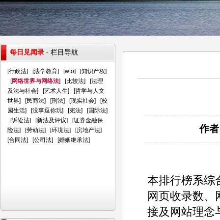
每日见闻录
- 栏目导航
[
行政法
] [
法学教育
] [
wto
] [
知识产权
]
[
网络世界与网络法
] [
比较法
] [
法理
及法与社会
] [
艺术人生
] [
哲学与人文
世界
] [
民商法
] [
刑法
] [
现实社会
] [
校
园生活
] [
没事逗你玩
] [
宪法
] [
国际法
]
[
诉讼法
] [
新法及评议
] [
证券金融保
作者
险法
] [
劳动法
] [
环境法
] [
房地产法
]
[
合同法
] [
公司法
] [
婚姻继承法
]
本排行榜系综合
网页收录数、
接及网站理念