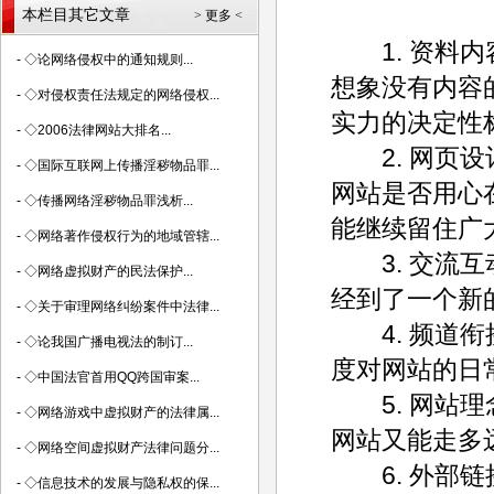
本栏目其它文章
> 更多 <
1. 资料内
-
◇论网络侵权中的通知规则...
想象没有内容
-
◇对侵权责任法规定的网络侵权...
实力的决定性
-
◇2006法律网站大排名...
2. 网页设
-
◇国际互联网上传播淫秽物品罪...
网站是否用心
-
◇传播网络淫秽物品罪浅析...
能继续留住广
-
◇网络著作侵权行为的地域管辖...
3. 交流互动
-
◇网络虚拟财产的民法保护...
经到了一个新
-
◇关于审理网络纠纷案件中法律...
4. 频道衔
-
◇论我国广播电视法的制订...
度对网站的日
-
◇中国法官首用QQ跨国审案...
5. 网站理
-
◇网络游戏中虚拟财产的法律属...
网站又能走多
-
◇网络空间虚拟财产法律问题分...
6. 外部链
-
◇信息技术的发展与隐私权的保...