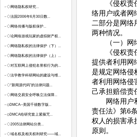
《侵权责任法
-
◇网络隐私权研究...
络用户或者网
-
◇法国2006年6月30日数...
二部分是网络
-
◇网络传播与版权保护...
两种情况。
-
◇论网络游戏玩家的虚拟财产权...
（一）网络
-
◇网络隐私权的法律保护（下）...
《侵权责任法
-
◇网络隐私权的法律保护（上）...
提供者利用网
-
◇对互联网上侵犯名誉权行为的...
是规定网络侵
-
◇法学教学科研网站的建设与维...
者利用网络侵
-
◇“新闻源代码”的法律问题...
己承担赔偿责
-
◇网络交易安全呼唤立法保障...
网络用户利
-
◇DMCA--美国千禧数字版...
责任法》第6
-
◇DMCA给研究套上紧箍咒...
权人的损害承
-
◇2005法律网站分类...
原则。
-
◇域名权及相关权利研究——域...