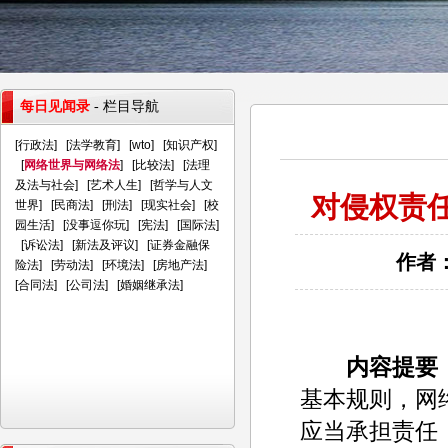
每日见闻录
- 栏目导航
[
行政法
] [
法学教育
] [
wto
] [
知识产权
]
[
网络世界与网络法
] [
比较法
] [
法理
及法与社会
] [
艺术人生
] [
哲学与人文
对侵权责
世界
] [
民商法
] [
刑法
] [
现实社会
] [
校
园生活
] [
没事逗你玩
] [
宪法
] [
国际法
]
[
诉讼法
] [
新法及评议
] [
证券金融保
作者：
险法
] [
劳动法
] [
环境法
] [
房地产法
]
[
合同法
] [
公司法
] [
婚姻继承法
]
内容提要
基本规则，网
应当承担责任