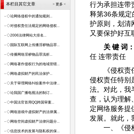
行为承担连带
本栏目其它文章
> 更多 <
释第36条规
-
◇论网络侵权中的通知规则...
护原则，划清
-
◇对侵权责任法规定的网络侵权...
又要保护好互
-
◇2006法律网站大排名...
-
◇国际互联网上传播淫秽物品罪...
关 键 词
-
◇传播网络淫秽物品罪浅析...
任 连带责任
-
◇网络著作侵权行为的地域管辖...
《侵权责任法
-
◇网络虚拟财产的民法保护...
侵权责任特别
-
◇关于审理网络纠纷案件中法律...
法。对此，我
-
◇论我国广播电视法的制订...
查，认为理解
-
◇中国法官首用QQ跨国审案...
定网络服务提
-
◇网络游戏中虚拟财产的法律属...
发展。就此，
-
◇网络空间虚拟财产法律问题分...
一、《侵权
-
◇信息技术的发展与隐私权的保...