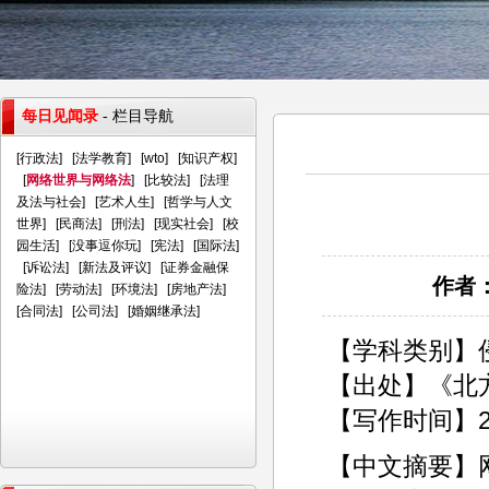
每日见闻录
- 栏目导航
[
行政法
] [
法学教育
] [
wto
] [
知识产权
]
[
网络世界与网络法
] [
比较法
] [
法理
及法与社会
] [
艺术人生
] [
哲学与人文
世界
] [
民商法
] [
刑法
] [
现实社会
] [
校
园生活
] [
没事逗你玩
] [
宪法
] [
国际法
]
[
诉讼法
] [
新法及评议
] [
证券金融保
作者：
险法
] [
劳动法
] [
环境法
] [
房地产法
]
[
合同法
] [
公司法
] [
婚姻继承法
]
【学科类别】
【出处】《北方
【写作时间】2
【中文摘要】