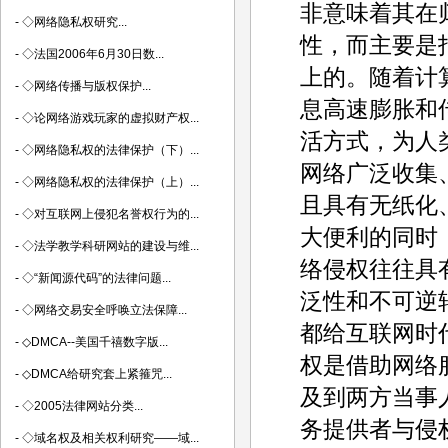
非意味着其在
-
◇网络隐私权研究...
性，而主要是
-
◇法国2006年6月30日数...
上的。随着计
-
◇网络传播与版权保护...
息高速膨胀和
-
◇论网络游戏玩家的虚拟财产权...
活方式，为人
-
◇网络隐私权的法律保护（下）...
网络广泛收集
-
◇网络隐私权的法律保护（上）...
且具有无纸化
-
◇对互联网上侵犯名誉权行为的...
大便利的同时
-
◇法学教学科研网站的建设与维...
络侵权往往具
-
◇“新闻源代码”的法律问题...
泛性和不可逆
-
◇网络交易安全呼唤立法保障...
都给互联网时
-
◇DMCA--美国千禧数字版...
权是借助网络
-
◇DMCA给研究套上紧箍咒...
及到两方当事
-
◇2005法律网站分类...
务提供者与侵
-
◇域名权及相关权利研究——域...