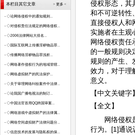
侵权形态，其
本栏目其它文章
> 更多 <
和不可逆转性
-
◇论网络侵权中的通知规则...
直接侵权人和
-
◇对侵权责任法规定的网络侵权...
实施者在主观
-
◇2006法律网站大排名...
网络侵权责任
-
◇国际互联网上传播淫秽物品罪...
的一般规则决
-
◇传播网络淫秽物品罪浅析...
规则的产生、
-
◇网络著作侵权行为的地域管辖...
效力，对于理
-
◇网络虚拟财产的民法保护...
意义。
-
◇关于审理网络纠纷案件中法律...
【中文关键字
-
◇论我国广播电视法的制订...
-
◇中国法官首用QQ跨国审案...
【全文】
-
◇网络游戏中虚拟财产的法律属...
网络侵权是
-
◇网络空间虚拟财产法律问题分...
行为。[1]
-
◇信息技术的发展与隐私权的保...