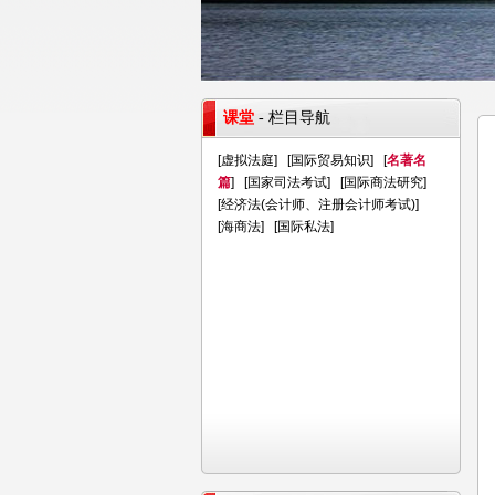
课堂
- 栏目导航
[
虚拟法庭
] [
国际贸易知识
] [
名著名
篇
] [
国家司法考试
] [
国际商法研究
]
[
经济法(会计师、注册会计师考试)
]
[
海商法
] [
国际私法
]