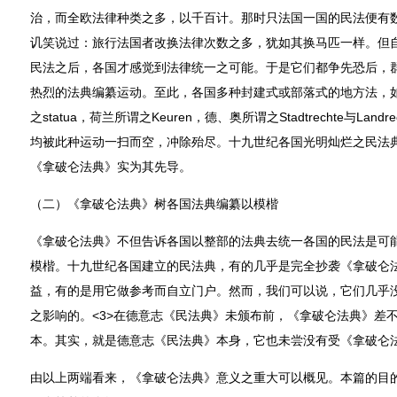
治，而全欧法律种类之多，以千百计。那时只法国一国的民法便有数百种
讥笑说过：旅行法国者改换法律次数之多，犹如其换马匹一样。但
民法之后，各国才感觉到法律统一之可能。于是它们都争先恐后，
热烈的法典编纂运动。至此，各国多种封建式或部落式的地方法，如西
之statua，荷兰所谓之Keuren，德、奥所谓之Stadtrechte与Landre
均被此种运动一扫而空，冲除殆尽。十九世纪各国光明灿烂之民法
《拿破仑法典》实为其先导。
（二）《拿破仑法典》树各国法典编纂以模楷
《拿破仑法典》不但告诉各国以整部的法典去统一各国的民法是可
模楷。十九世纪各国建立的民法典，有的几乎是完全抄袭《拿破仑
益，有的是用它做参考而自立门户。然而，我们可以说，它们几乎
之影响的。<3>在德意志《民法典》未颁布前，《拿破仑法典》差
本。其实，就是德意志《民法典》本身，它也未尝没有受《拿破仑法
由以上两端看来，《拿破仑法典》意义之重大可以概见。本篇的目