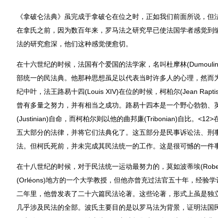
《拿破仑法典》虽完成于拿破仑在位之时，正如我们前面所说，但
在拿氏之前，因为数百年来，罗马法之研究早已使法国学者感觉到
法的研究愈深，他们这种感觉便愈切。
在十六世纪的时候，法国有个爱国的法学家，名叫杜摩林(Dumoulin
部统一的民法典。他那种思想虽足以代表当时许多人的心理，然而
纪中叶，法王路易十四(Louis XIV)在位的时候，柯柏尔(Jean Rapti
曾有多量之努力，并有相当之成功。路易十四本是一个野心勃勃、
(Justinian)自命，而柯柏尔则以他的曲邦廉(Tribonian)自比
五大部分的法律，并将它们法典化了。这五部分是民事诉讼法、刑
法。但柯氏死前，并未完成其民法统一的工作。这是很可憾的一件
在十八世纪的时候，对于民法统一运动最努力的，莫如波蒂埃(Robert 
(Orléons)地方的一个大学教授，但他亦曾充过法官五十年，经验
二年里，他曾发表了二十六篇民法论著。这些论著，形式上虽是独
几乎涉及民法的全部。波氏主要目的是以罗马法为背景，证明法国