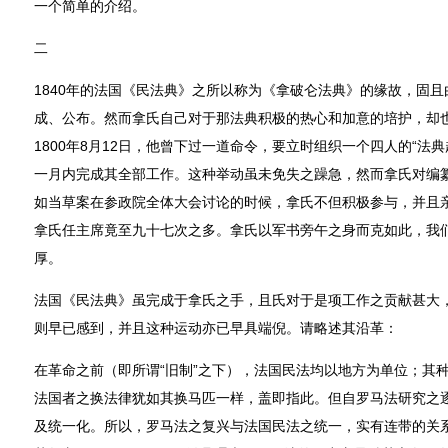
一个简单的介绍。
二
1840年的法国《民法典》之所以称为《拿破仑法典》的缘故，固
成、公布。然而拿氏自己对于那法典积极的热心和加意的培护，却
1800年8月12日，他曾下过一道命令，要立时组织一个四人的“法
一月内完成其全部工作。这种举动虽未免失之躁急，然而拿氏对编
如当草案在参政院全体大会讨论的时候，拿氏不但积极参与，并且
拿氏任主席竟至九十七次之多。拿氏以军书旁午之身而克如此，我
厚。
法国《民法典》虽完成于拿氏之手，且氏对于是项工作之贡献甚大
则早已感到，并且这种运动亦已早具端倪。请略述其沿革：
在革命之前（即所谓“旧制”之下），法国民法均以地方为单位；其
法国者之换法律犹如其换马匹一样，盖即指此。但自罗马法研究之
及统一化。所以，罗马法之复兴与法国民法之统一，实有连带的关