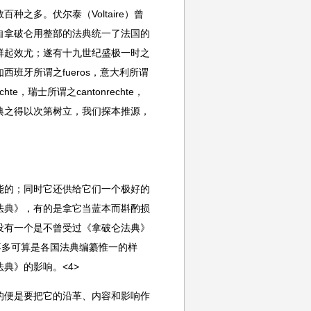
之多。伏尔泰（Voltaire）曾
自拿破仑用整部的法典统一了法国的
群起效尤；遂有十九世纪盛极一时之
班牙所谓之fueros，意大利所谓
chte，瑞士所谓之cantonrechte，
典之得以次第树立，我们探本推源，
能的；同时它还供给它们一个极好的
法典》，有的是拿它当蓝本而斟酌损
没有一个是不曾受过《拿破仑法典》
不多可算是各国法典编纂惟一的样
典》的影响。<4>
的便是要把它的沿革、内容和影响作