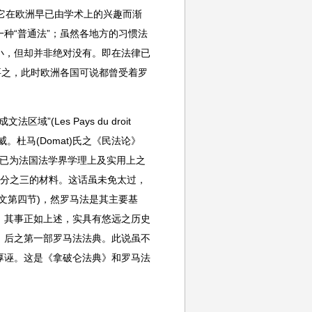
，它在欧洲早已由学术上的兴趣而渐
种“普通法”；虽然各地方的习惯法
小，但却并非绝对没有。即在法律已
要之，此时欧洲各国可说都曾受着罗
文法区域”(Les Pays du droit
。杜马(Domat)氏之《民法论》
ligation)已为法国法学界学理上及实用上之
四分之三的材料。这话虽未免太过，
文第四节)，然罗马法是其主要基
，其事正如上述，实具有悠远之历史
》后之第一部罗马法法典。此说虽不
厚诬。这是《拿破仑法典》和罗马法