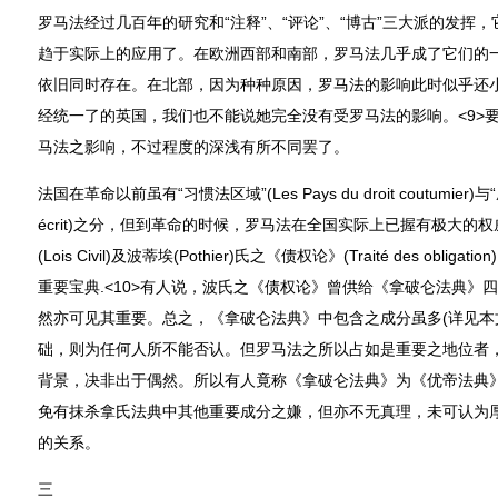
罗马法经过几百年的研究和“注释”、“评论”、“博古”三大派的发挥
趋于实际上的应用了。在欧洲西部和南部，罗马法几乎成了它们的一
依旧同时存在。在北部，因为种种原因，罗马法的影响此时似乎还
经统一了的英国，我们也不能说她完全没有受罗马法的影响。<9>
马法之影响，不过程度的深浅有所不同罢了。
法国在革命以前虽有“习惯法区域”(Les Pays du droit coutumier)与“成
écrit)之分，但到革命的时候，罗马法在全国实际上已握有极大的权威
(Lois Civil)及波蒂埃(Pothier)氏之《债权论》(Traité des ob
重要宝典.<10>有人说，波氏之《债权论》曾供给《拿破仑法典》
然亦可见其重要。总之，《拿破仑法典》中包含之成分虽多(详见本
础，则为任何人所不能否认。但罗马法之所以占如是重要之地位者
背景，决非出于偶然。所以有人竟称《拿破仑法典》为《优帝法典
免有抹杀拿氏法典中其他重要成分之嫌，但亦不无真理，未可认为
的关系。
三