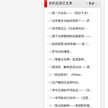
本栏目其它文章
> 更多 <
-
◇留一片化石——《送法下乡》...
-
◇法学家应当如何思维？——罗...
-
◇读书笔记之《社会契约论》...
-
◇基于法律规则的实践推理——...
-
◇如何寂寞 如何欢愉——读《...
-
◇罗马法的渊源...
-
◇《拿破仑论典》及其影响...
-
◇真实性、解构及其法治——查...
-
◇《刑法哲学》（Philos...
-
◇论卢梭的社会契约论...
-
◇孪生兄弟的不同命运——《法...
-
◇一本写给自己的书──《沉思...
-
◇《宪法的精神——美国联邦最...