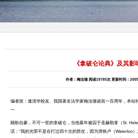
《拿破仑论典》及其影
作者：梅汝璈 阅读19785次 更新时间：2005-
编者按：逢清华校友、我国著名法学家梅汝璈诞辰一百周年，本站
一
顾盼自豪，不可一世的拿破仑，当他暮年被囚于圣赫勒拿（St. Hel
话：“我的光荣不是在打过四十次的胜仗，因为滑铁卢（Waterlo