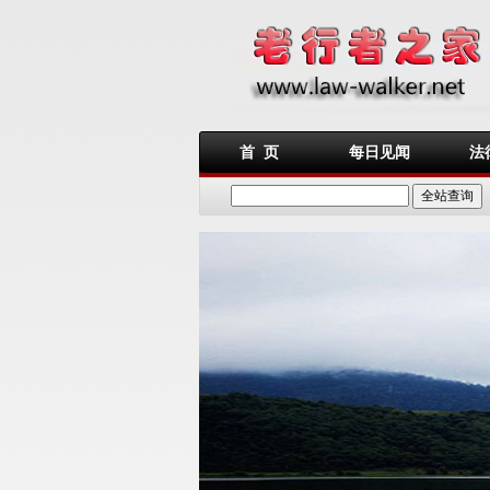
首 页
每日见闻
法