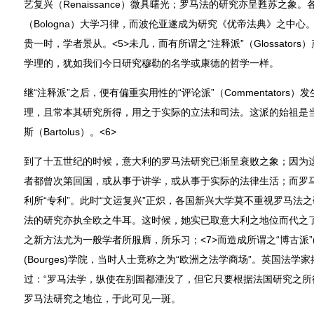
艺复兴（Renaissance）微具曙光；罗马法的研究亦呈甦苏之象
（Bologna）大学习律，而波伦亚遂成为研究《优帝法典》之中心。法
贵一时，学者景从。<5>未几，而有所谓之“注释派”（Glossator
学理的，犹如我们今日研究穆勒的名学或康德的哲学一样。
继“注释派”之后，便有偏重实用性的“评论派”（Commentator
理，且常本其研究所得，用之于实际的立法和司法。这派的始祖是当
斯（Bartolus）。<6>
到了十五世纪的时候，意大利的罗马法研究已渐呈衰败之象；因为
者都曾次第回国，或从事于讲学，或从事于实际的法律生活；而罗
利所“专利”。此时“文运复兴”正炽，各国新兴大学莫不重视罗马法
法的研究亦执全欧之牛耳。这时候，她实已取意大利之地位而代之了。法
之新方法尤为一般学者所服膺，所乐习；<7>而造成所谓之“博古派”(H
(Bourges)学院，当时人士竟称之为“欧洲之法学商场”。英国法学家
过：“罗马法学，纵使在别国都湮没了，但它只要根据法国研究之所得
罗马法研究之地位，于此可见一斑。