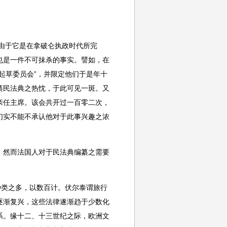
且由于它是在拿破仑执政时代所完
也是一件不可抹杀的事实。譬如，在
典起草委员会”，并限定他们于是年十
纂民法典之热忱，于此可见一斑。又
亲任主席。该会共开过一百零二次，
们实不能不承认他对于此事兴趣之浓
，然而法国人对于民法典编纂之需要
种类之多，以数百计。伏尔泰谓旅行
逐渐复兴，这些法律遂渐趋于少数化
系。缘十二、十三世纪之际，欧洲文