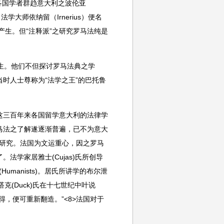
。各国学者群趋意大利之波伦亚
学大师依纳留（Irnerius）便名
s）产生。但“注释派”之研究罗马法纯是
s）发生。他们不但探讨罗马法典之学
时人士尊称为“法学之王”的巴托鲁
这三百年来各国留学意大利的法律学
马法之了解遂逐渐普遍，已不为意大
之研究。法国为文运重心，因之罗马
学家居雅士(Cujas)氏所创导
umanists)。居氏所讲学的布尔泄
搭克(Duck)氏在十七世纪中叶说
，便可重新翻造。”<8>法国对于