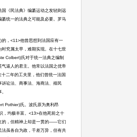
法国《民法典》编纂运动之发轫则远
编纂统一的法典之可能及必要。罗马
)的，<11>他曾思想到法国应有一
为时究属太早，难期实现。在十七世
ste Colbert)氏对于统一法典之编制
英气逼人的君主。他常以法国之优帝
。<12>在十二年的工夫里，他们曾统一法国
事诉讼法、商事法、海商法、殖民
事。
Pothier)氏。波氏原为奥利昂
学识，均极丰富。<13>在他死前之十
立的，但精神上却是一贯的——它们
民法虽各自为政，千差万异，但有共