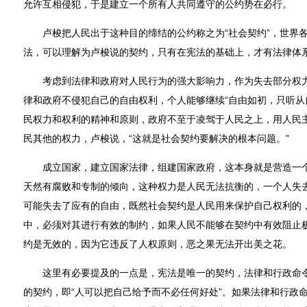
允许互相侵犯，于是建立一个所有人共同遵守的公约势在必行。
卢梭把人民出于这种目的缔结的公约称之为“社会契约”，世界各
法，可以理解为卢梭说的契约，只有在宪法的基础上，才有法律体
考虑到法律和政府对人民行为的强大影响力，作为失去部分权力
律和政府不侵犯自己的自由权利，个人能够继续“自由如初，只听从
民权力和权利的精神和原则，政府不至于凌驾于人民之上，用人民
民其他的权力，卢梭说，“这就是社会契约要解决的根本问题。”
成立国家，建立国家法律，组建国家政府，这本身就是营造一个
天然有腐败和专制的倾向，这种权力是人民无法抗衡的，一个人失
可能失去了应有的自由，既然社会契约是人民用来保护自己权利的
中，必须对其进行有效的制约，如果人民不能够在契约中有效阻止
约是无效的，因为它违反了人权原则，恶之果无法开出美之花。
这里有必要提及的一点是，宪法是唯一的契约，法律和行政命令
的契约，即“人可以把自己给予而不必任何好处”。如果法律和行政