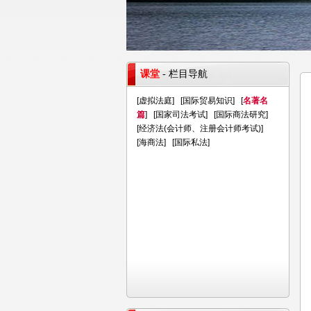
课堂
- 栏目导航
[
虚拟法庭
] [
国际贸易知识
] [
名著名
篇
] [
国家司法考试
] [
国际商法研究
]
[
经济法(会计师、注册会计师考试)
]
[
海商法
] [
国际私法
]