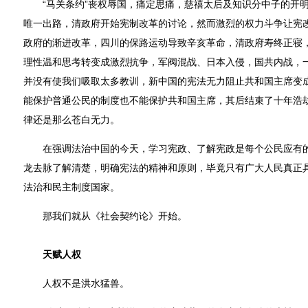
“马关条约”丧权辱国，痛定思痛，慈禧太后及知识分中子的开明
唯一出路，清政府开始宪制改革的讨论，然而激烈的权力斗争让宪
政府的渐进改革，四川的保路运动导致辛亥革命，清政府寿终正寝
理性温和思考转变成激烈抗争，军阀混战、日本入侵，国共内战，
并没有使我们吸取太多教训，新中国的宪法无力阻止共和国主席变
能保护普通公民的制度也不能保护共和国主席，其后结束了十年浩
律还是那么苍白无力。
在强调法治中国的今天，学习宪政、了解宪政是每个公民应有的
龙去脉了解清楚，明确宪法的精神和原则，毕竟只有广大人民真正
法治和民主制度国家。
那我们就从《社会契约论》开始。
天赋人权
人权不是洪水猛兽。