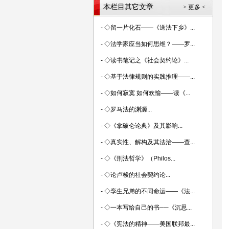
本栏目其它文章
> 更多 <
-
◇留一片化石——《送法下乡》...
-
◇法学家应当如何思维？——罗...
-
◇读书笔记之《社会契约论》...
-
◇基于法律规则的实践推理——...
-
◇如何寂寞 如何欢愉——读《...
-
◇罗马法的渊源...
-
◇《拿破仑论典》及其影响...
-
◇真实性、解构及其法治——查...
-
◇《刑法哲学》（Philos...
-
◇论卢梭的社会契约论...
-
◇孪生兄弟的不同命运——《法...
-
◇一本写给自己的书──《沉思...
-
◇《宪法的精神——美国联邦最...