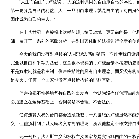
“人生而自由”，卢梭说，“人的这种共同的自由来自他的本性。
第一要务是自己的利益。人，一旦明白事理，就是自主的；对自身
因此成为自己的主人。”
在十八世纪，卢梭提出这样的观点惊天动地，更要命的是，他居然
础，展开了一系列的宪政分析，并对国家体制和法律进行全新的创
今天的我们没有对卢梭的“人权”观念感到疑惑，不过使我们惊讶
完全以自由和平等为基础，这是很不现实的，卢梭丝毫不考虑历史
不是奴隶制就是君主制，像卢梭描述的具有自由理念、而又没有构
是今天，任何一个国家也没有卢梭所描述的理想基础。
但卢梭毫不动摇地坚持自己的出发点，他认为没有任何理由能够
必须建立在这样基础上，否则就是不合理、不合法的。
任何违背人权的借口都会造成独裁，十八世纪的卢梭显然不能先
义，但他预料到了以人民名义专制的理论，所以他坚定不移支持自
无一例外，法西斯主义和极权主义国家都是实行非自由的三权合