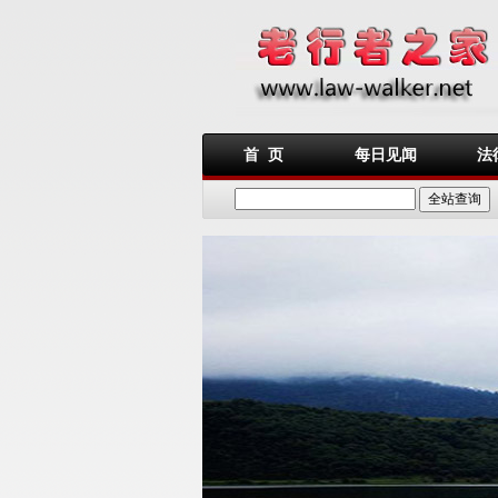
首 页
每日见闻
法