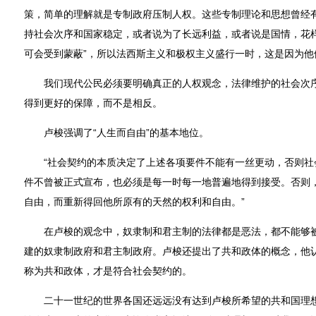
策，简单的理解就是专制政府压制人权。这些专制理论和思想曾经
持社会次序和国家稳定，或者说为了长远利益，或者说是国情，花样
可会受到蒙蔽”，所以法西斯主义和极权主义盛行一时，这是因为他
我们现代公民必须要明确真正的人权观念，法律维护的社会次序
得到更好的保障，而不是相反。
卢梭强调了“人生而自由”的基本地位。
“社会契约的本质决定了上述各项要件不能有一丝更动，否则社
件不曾被正式宣布，也必须是每一时每一地普遍地得到接受。否则
自由，而重新得回他所原有的天然的权利和自由。”
在卢梭的观念中，奴隶制和君主制的法律都是恶法，都不能够被
建的奴隶制政府和君主制政府。卢梭还提出了共和政体的概念，他
称为共和政体，才是符合社会契约的。
二十一世纪的世界各国还远远没有达到卢梭所希望的共和国理想