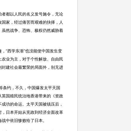
者都以人民的名义发号施令，无论
政国家，经过痛苦而艰难的抉择，人
，虽然战争、恐怖、极权仍然威胁着
“西学东渐”也没能使中国发生变
上农业为主，对于个性解放、自由民
到封建社会最繁荣的局面外，别无进
等条约，不久，中国爆发太平天国
从英国殖民统治地香港带来的《资政
不成功的命运。太平天国被镇压后，
时，日本开始从宪政到经济全面改革
海战中依旧惨败给了日本。