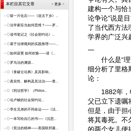
本栏目其它文章
> 更多 <
建构一个与恰
-
◇留一片化石——《送法下乡》...
论争论”说是
-
◇法学家应当如何思维？——罗...
了当代西方法
-
◇读书笔记之《社会契约论》...
学界的广泛兴
-
◇基于法律规则的实践推理——...
一
-
◇如何寂寞 如何欢愉——读《...
什么是“理论
-
◇罗马法的渊源...
细分析了里格
-
◇《拿破仑论典》及其影响...
论：
-
◇真实性、解构及其法治——查...
1882年，
-
◇《刑法哲学》（Philos...
父已立下遗嘱
-
◇论卢梭的社会契约论...
但是，由于担
-
◇孪生兄弟的不同命运——《法...
将其毒死。不
-
◇一本写给自己的书──《沉思...
的两个女儿便
-
◇《宪法的精神——美国联邦最...