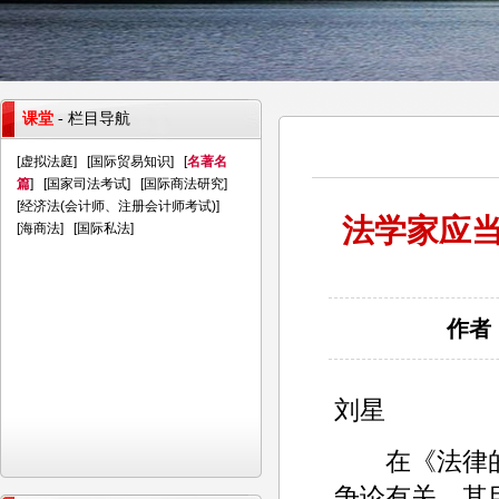
课堂
- 栏目导航
[
虚拟法庭
] [
国际贸易知识
] [
名著名
篇
] [
国家司法考试
] [
国际商法研究
]
[
经济法(会计师、注册会计师考试)
]
法学家应当
[
海商法
] [
国际私法
]
作者：
刘星
在《法律的帝
争论有关。其