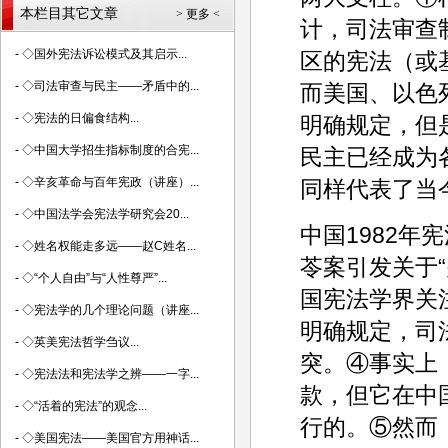
本栏目其它文章
> 更多 <
计，司法审查
-
◇国外宪法诉讼模式及其启示...
区的宪法（或
-
◇司法审查与民主——矛盾中的...
而美国、以色
-
◇宪法的日偏食结构...
明确规定，但
-
◇中国大学招生指标制度的合宪...
民主已经成为
-
◇辛亥革命与百年宪政（讲座）...
同样代表了当
-
◇中国法学会宪法学研究会20...
中国1982年
-
◇姓名权能走多远——赵C姓名...
苓案引发关于
-
◇“个人自由”与“人性尊严”...
国宪法学界关
-
◇宪法学的几个理论问题（讲座...
明确规定，司
-
◇英美宪法哲学刍议...
突。④事实上
-
◇宪法法和宪法学之辨——一字...
款，但它在中
-
◇“活着的宪法”的观念...
行的。⑤然而
-
◇美国宪法——美国官方用神话...