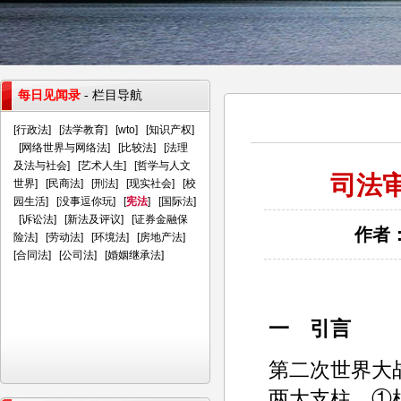
每日见闻录
- 栏目导航
[
行政法
] [
法学教育
] [
wto
] [
知识产权
]
[
网络世界与网络法
] [
比较法
] [
法理
及法与社会
] [
艺术人生
] [
哲学与人文
司法
世界
] [
民商法
] [
刑法
] [
现实社会
] [
校
园生活
] [
没事逗你玩
] [
宪法
] [
国际法
]
[
诉讼法
] [
新法及评议
] [
证券金融保
作者：
险法
] [
劳动法
] [
环境法
] [
房地产法
]
[
合同法
] [
公司法
] [
婚姻继承法
]
一 引言
第二次世界大
两大支柱。①