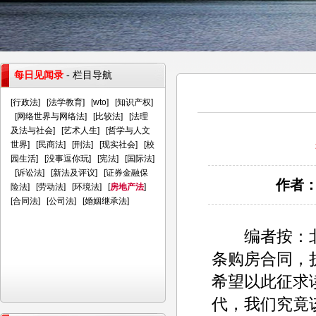
每日见闻录
- 栏目导航
[
行政法
] [
法学教育
] [
wto
] [
知识产权
]
[
网络世界与网络法
] [
比较法
] [
法理
及法与社会
] [
艺术人生
] [
哲学与人文
世界
] [
民商法
] [
刑法
] [
现实社会
] [
校
园生活
] [
没事逗你玩
] [
宪法
] [
国际法
]
[
诉讼法
] [
新法及评议
] [
证券金融保
作者：
险法
] [
劳动法
] [
环境法
] [
房地产法
]
[
合同法
] [
公司法
] [
婚姻继承法
]
编者按：北京
条购房合同，
希望以此征求
代，我们究竟