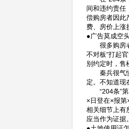
间和违约责任
偿购房者因此
费、房价上涨
●广告莫成空
很多购房者都
不对板”打起
别约定时，售
秦兵很气愤：
定。不知道现
“204条”
×日登在×报
相关细节上有
应当作为证据
●土地使用证怎