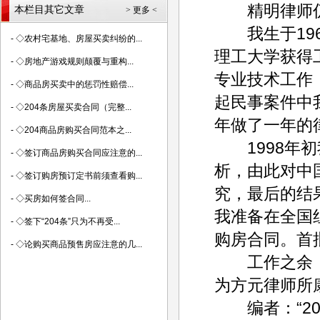
精明律师仍未
本栏目其它文章
> 更多 <
我生于196
-
◇农村宅基地、房屋买卖纠纷的...
理工大学获得
-
◇房地产游戏规则颠覆与重构...
专业技术工作
-
◇商品房买卖中的惩罚性赔偿...
起民事案件中
-
◇204条房屋买卖合同（完整...
年做了一年的
-
◇204商品房购买合同范本之...
1998年初
-
◇签订商品房购买合同应注意的...
析，由此对中
-
◇签订购房预订定书前须查看购...
究，最后的结
-
◇买房如何签合同...
我准备在全国组
-
◇签下“204条”只为不再受...
购房合同。首
-
◇论购买商品预售房应注意的几...
工作之余，
为方元律师所
编者：“20