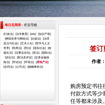
每日见闻录
- 栏目导航
[
行政法
] [
法学教育
] [
wto
] [
知识产权
]
[
网络世界与网络法
] [
比较法
] [
法理
及法与社会
] [
艺术人生
] [
哲学与人文
签订
世界
] [
民商法
] [
刑法
] [
现实社会
] [
校
园生活
] [
没事逗你玩
] [
宪法
] [
国际法
]
[
诉讼法
] [
新法及评议
] [
证券金融保
作者：
险法
] [
劳动法
] [
环境法
] [
房地产法
]
[
合同法
] [
公司法
] [
婚姻继承法
]
购房预定书往
付款方式等少
任等都未涉及