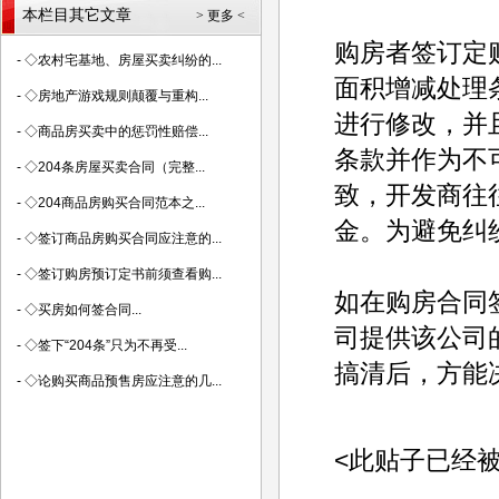
本栏目其它文章
> 更多 <
购房者签订定
-
◇农村宅基地、房屋买卖纠纷的...
面积增减处理
-
◇房地产游戏规则颠覆与重构...
进行修改，并
-
◇商品房买卖中的惩罚性赔偿...
条款并作为不
-
◇204条房屋买卖合同（完整...
致，开发商往
-
◇204商品房购买合同范本之...
金。为避免纠
-
◇签订商品房购买合同应注意的...
-
◇签订购房预订定书前须查看购...
如在购房合同
-
◇买房如何签合同...
司提供该公司
-
◇签下“204条”只为不再受...
搞清后，方能
-
◇论购买商品预售房应注意的几...
<此贴子已经被ad