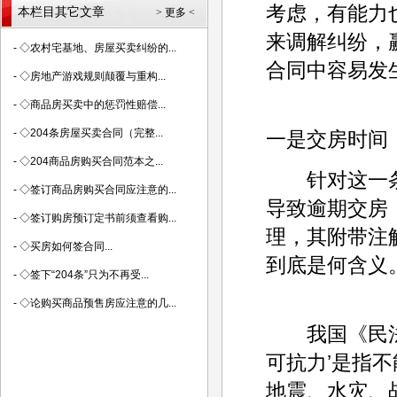
考虑，有能力
本栏目其它文章
> 更多 <
来调解纠纷，
-
◇农村宅基地、房屋买卖纠纷的...
合同中容易发
-
◇房地产游戏规则颠覆与重构...
-
◇商品房买卖中的惩罚性赔偿...
-
◇204条房屋买卖合同（完整...
一是交房时间
-
◇204商品房购买合同范本之...
针对这一条款
-
◇签订商品房购买合同应注意的...
导致逾期交房
-
◇签订购房预订定书前须查看购...
理，其附带注
-
◇买房如何签合同...
到底是何含义
-
◇签下“204条”只为不再受...
-
◇论购买商品预售房应注意的几...
我国《民法通
可抗力’是指
地震、水灾、