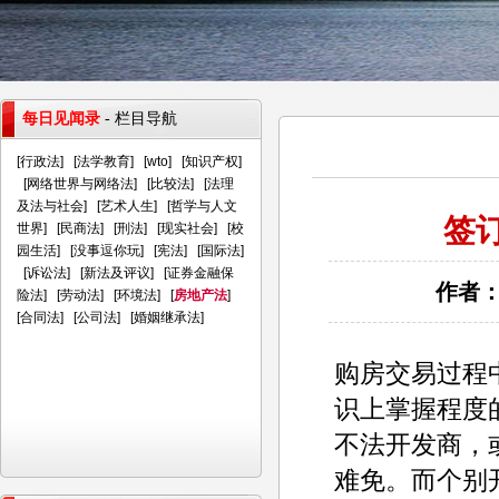
每日见闻录
- 栏目导航
[
行政法
] [
法学教育
] [
wto
] [
知识产权
]
[
网络世界与网络法
] [
比较法
] [
法理
及法与社会
] [
艺术人生
] [
哲学与人文
签
世界
] [
民商法
] [
刑法
] [
现实社会
] [
校
园生活
] [
没事逗你玩
] [
宪法
] [
国际法
]
[
诉讼法
] [
新法及评议
] [
证券金融保
作者：
险法
] [
劳动法
] [
环境法
] [
房地产法
]
[
合同法
] [
公司法
] [
婚姻继承法
]
购房交易过程
识上掌握程度
不法开发商，
难免。而个别