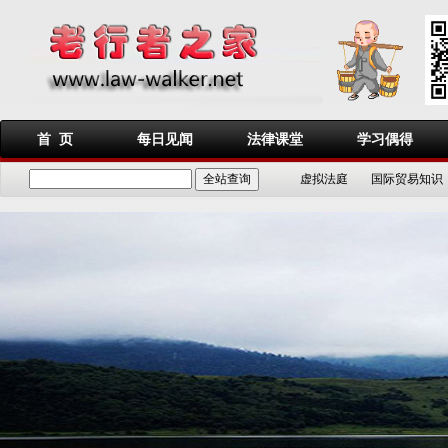
首 页
每日见闻
法律课堂
学习偶得
虚拟法庭
国际贸易知识