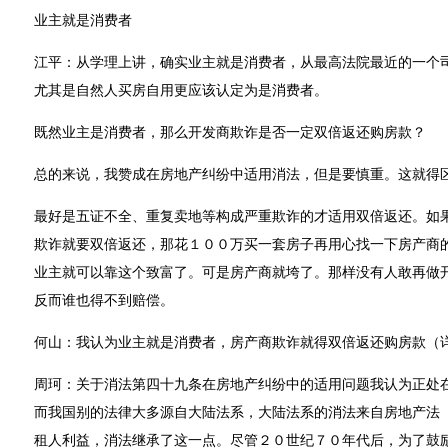
业主就是消费者
江平：从学理上讲，确实业主就是消费者，从最高法院最近的一个
尤其是自然人买房自用更应该认定为是消费者。
既然业主是消费者，那么开发商欺诈是否一定双倍返还购房款？
总的来说，我赞成在房地产纠纷中适用消法，但是要慎重。这就得
最好是五证不全、重复卖地等构成严重欺诈的才适用双倍返还。如
欺诈就要双倍返还，那花１００万买一套房子再用心找一下房产商
业主就可以靠这个致富了。可是房产商就垮了。那样没有人敢再做
反而谁也得不到赔偿。
何山：我认为业主就是消费者，房产商欺诈就得双倍返还购房款（
周珂：关于消法第四十九条在房地产纠纷中的适用问题我认为正处
而我国别的法律大多源自大陆法系，大陆法系的消法来自房地产法
租人利益，消法继承了这一点。尽管２０世纪７０年代后，为了鼓