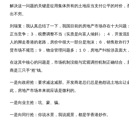
解决这一问题的关键是征用集体所有的土地应当支付公平的对价，
出不穷。
刘瑞复：我认真总结了一下，我国目前的房地产市场存在十大问题
正当竞争；３．税费调整不当（实质是向富人倾斜）；４．开发混
人的脚走香港的老路，房价中很大一部分是泡沫；６．销售欺诈行
赁市场不规范；９．物业管理问题多；１０．房地产纠纷涉及面大
在这其中核心的问题是，市场机制没能与宏观调控机制正确结合，
商是三只手“抢”钱。
一是向政府抢：要求减这减那。开发商老总们总是抱怨说土地出让
此，房地产市场本来就应该是微利的。
一是向业主抢：坑、蒙、骗。
一是向同行抢：你说水景，我说观景，都是学香港炒作。