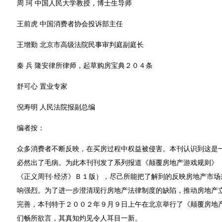
周 珂 中国人民大学教授，博士生导师
王前虎 中国消费者协会投诉部主任
王增勤 北京市高级法院民事审判庭副庭长
秦 兵 隆安律所律师，起草购房宝典２０４条
舒可心 置业专家
倪寿明 人民法院报副总编
编者按：
众多消费者不断反映，在买房过程中权益被侵害。本刊认识到这是
必然出了毛病。为此本刊刊发了系列报道《颠覆房地产游戏规则》
《正义周刊·经济》Ｂ１版），尽己所能把了解到的反映房地产市场
响强烈。为了进一步澄清现行房地产法律制度的缺陷，推动房地产
完善，本刊特于２００２年９月９日上午在北京举行了《颠覆房地
们畅所欲言，其真知灼见令人耳目一新。