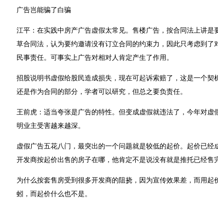
广告岂能骗了白骗
江平：在实践中房产广告虚假太常见。售楼广告，按合同法上讲是
草合同法，认为要约邀请没有订立合同的约束力，因此只考虑到了
民事责任。可事实上广告对相对人肯定产生了作用。
招股说明书虚假给股民造成损失，现在可起诉索赔了，这是一个契
还是作为合同的部分，学者可以研究，但总之要负责任。
王前虎：适当夸张是广告的特性。但变成虚假就违法了，今年对虚
明业主受害越来越深。
虚假广告五花八门，最突出的一个问题就是较低的起价。起价已经
开发商按起价出售的房子在哪，他肯定不是说没有就是推托已经售
为什么按套售房受到很多开发商的阻挠，因为宣传效果差，而用起
蚓，而起价什么也不是。