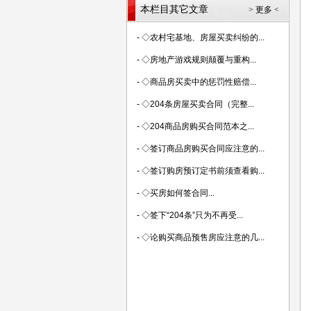
本栏目其它文章
> 更多 <
-
◇农村宅基地、房屋买卖纠纷的...
-
◇房地产游戏规则颠覆与重构...
-
◇商品房买卖中的惩罚性赔偿...
-
◇204条房屋买卖合同（完整...
-
◇204商品房购买合同范本之...
-
◇签订商品房购买合同应注意的...
-
◇签订购房预订定书前须查看购...
-
◇买房如何签合同...
-
◇签下“204条”只为不再受...
-
◇论购买商品预售房应注意的几...