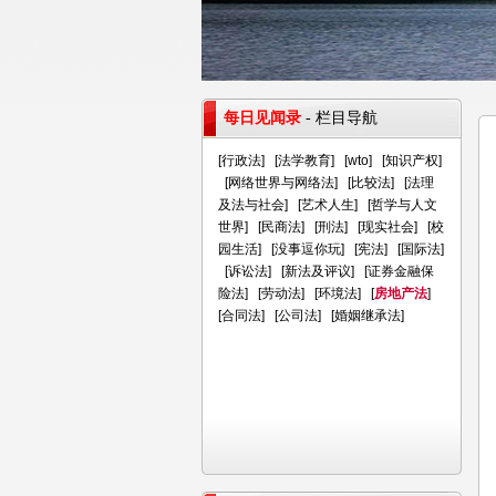
每日见闻录
- 栏目导航
[
行政法
] [
法学教育
] [
wto
] [
知识产权
]
[
网络世界与网络法
] [
比较法
] [
法理
及法与社会
] [
艺术人生
] [
哲学与人文
世界
] [
民商法
] [
刑法
] [
现实社会
] [
校
园生活
] [
没事逗你玩
] [
宪法
] [
国际法
]
[
诉讼法
] [
新法及评议
] [
证券金融保
险法
] [
劳动法
] [
环境法
] [
房地产法
]
[
合同法
] [
公司法
] [
婚姻继承法
]