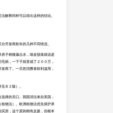
司法解释同样可以得出这样的结论。
区分开发商欺诈的几种不同情况。
果房子稍微漏点水，墙皮脱落就说是
的毛病，一下子就变成了２００万，
开发商了。一旦把消费者权利滥用，
详见Ｂ２版）。
在选择的关口。我国消法来自美国，
（租物法）。欧洲租物法优先保护承
励买房，这个原则稍有反拨，但根本