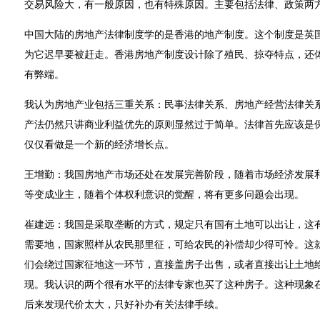
交易风险大，有一般原因，也有特殊原因。主要包括法律、政策两
中国大陆的房地产法律制度学的是香港的地产制度。这个制度是英
为它迟早要被赶走。香港房地产制度设计除了殖民、掠夺特点，还
有弊端。
我认为房地产业包括三重关系：民事法律关系、房地产经营法律关
产法仍然只讲商业利益优先的原则显然过于简单。法律首先应该是
仅仅看做是一个新的经济增长点。
王增勤：我国房地产市场还处在发展完善阶段，随着市场经济发展
等变成业主，随着个体权利意识的觉醒，将有更多问题会出现。
崔建远：我国是采取垄断的方式，规定只有国有土地可以出让，这
需要地，国家照样从农民那里征，可给农民的补偿却少得可怜。这
们会绕过国家征地这一环节，直接盖房子出售，或者直接出让土地
现。我认识的两个很有水平的法律专家也买了这种房子。这种现象
后来发现代价太大，只好补办有关法律手续。