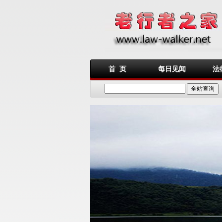
首 页
每日见闻
法