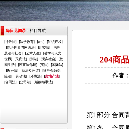
每日见闻录
- 栏目导航
[
行政法
] [
法学教育
] [
wto
] [
知识产权
]
[
网络世界与网络法
] [
比较法
] [
法理
及法与社会
] [
艺术人生
] [
哲学与人文
204
世界
] [
民商法
] [
刑法
] [
现实社会
] [
校
园生活
] [
没事逗你玩
] [
宪法
] [
国际法
]
[
诉讼法
] [
新法及评议
] [
证券金融保
作者：
险法
] [
劳动法
] [
环境法
] [
房地产法
]
[
合同法
] [
公司法
] [
婚姻继承法
]
第1部分 合同
第1条、 合