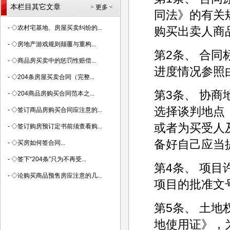
本栏目其它文章
> 更多 <
同法》的有关
-
◇农村宅基地、房屋买卖纠纷的...
购买出卖人商
-
◇房地产游戏规则颠覆与重构...
第2条、 合同
-
◇商品房买卖中的惩罚性赔偿...
进度情况参照
-
◇204条房屋买卖合同（完整...
第3条、 协
-
◇204商品房购买合同范本之...
选择谈判地点，
-
◇签订商品房购买合同应注意的...
或者为买受人
-
◇签订购房预订定书前须查看购...
备好自己应当
-
◇买房如何签合同...
-
◇签下“204条”只为不再受...
第4条、 项
-
◇论购买商品预售房应注意的几...
项目的批准文
第5条、 土
地使用证》，