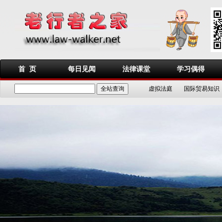
首 页
每日见闻
法律课堂
学习偶得
虚拟法庭
国际贸易知识