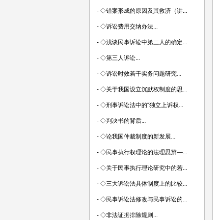
-
◇错案形成的原因及其救济（讲...
-
◇诉讼费用交纳办法...
-
◇浅谈民事诉讼中第三人的确定...
-
◇第三人诉讼...
-
◇诉讼时效若干实务问题研究...
-
◇关于我国设立沉默权制度的思...
-
◇刑事诉讼法中的“独立上诉权...
-
◇判决书的背后...
-
◇论我国仲裁制度的新发展...
-
◇民事执行权理论的法理思辨—...
-
◇关于民事执行理论研究中的若...
-
◇三大诉讼法具体制度上的比较...
-
◇民事诉讼法修改与民事诉讼的...
-
◇非法证据排除规则...