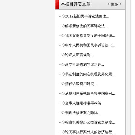
本栏目其它文章
> 更多 <
-
◇2012新旧民事诉讼法修改...
-
◇解读新修改的民事诉讼法...
-
◇我国案例指导制度若干问题研...
-
◇中华人民共和国民事诉讼法（...
-
◇论证人证言规则...
-
◇建立司法措施异议之诉...
-
◇书证制度的内在机理及外化规...
-
◇清代诉讼费用研究...
-
◇从规则体系视角考察中国案例...
-
◇当事人确定标准再构筑...
-
◇刑诉法修正案之隐忧...
-
◇检察机关提起公益诉讼之制度...
-
◇论民事执行案外人的救济途径...