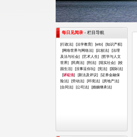
每日见闻录
- 栏目导航
[
行政法
] [
法学教育
] [
wto
] [
知识产权
]
[
网络世界与网络法
] [
比较法
] [
法理
及法与社会
] [
艺术人生
] [
哲学与人文
世界
] [
民商法
] [
刑法
] [
现实社会
] [
校
园生活
] [
没事逗你玩
] [
宪法
] [
国际法
]
[
诉讼法
] [
新法及评议
] [
证券金融保
险法
] [
劳动法
] [
环境法
] [
房地产法
]
[
合同法
] [
公司法
] [
婚姻继承法
]