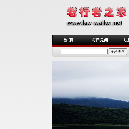
首 页
每日见闻
法