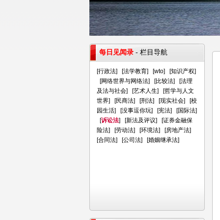
每日见闻录
- 栏目导航
[
行政法
] [
法学教育
] [
wto
] [
知识产权
]
[
网络世界与网络法
] [
比较法
] [
法理
及法与社会
] [
艺术人生
] [
哲学与人文
世界
] [
民商法
] [
刑法
] [
现实社会
] [
校
园生活
] [
没事逗你玩
] [
宪法
] [
国际法
]
[
诉讼法
] [
新法及评议
] [
证券金融保
险法
] [
劳动法
] [
环境法
] [
房地产法
]
[
合同法
] [
公司法
] [
婚姻继承法
]