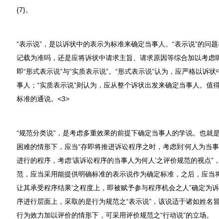
{7}。
“表示说”，是以诉状中的表示为标准来确定当事人。“表示说”的问题
记载为准吗，还是应将诉状中请求主旨、请求原因等综合加以考虑呢
即“形式表示说”与“实质表示说”。“形式表示说”认为，应严格以诉
事人；“实质表示说”则认为，应从整个诉状出发来确定当事人。值得
标准的通说。<3>
“规范分类说”，是考虑多重效果的前提下确定当事人的学说。也就
困难的情形下，应当“存即将推进诉讼程序之时，考虑到‘何人为当事
进行的程序，考虑‘该诉讼程序的当事人为何人’之评价规范的视点”
范，应当采用能提供明确标准的表示说作为确定标准，之后，应当将
让其承受程序结果’之程度上，即被赋予参与程序机会之人”确定为诉
序进行层面上，采取的是行为规范之“表示说”，该说适于诸如姓名
行为效力加以评价的情形下，可采用评价规范之“行动说”的立场。