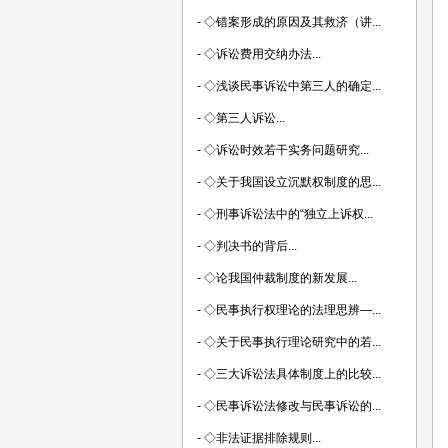
-
◇错案形成的原因及其救济（讲...
-
◇诉讼费用交纳办法...
-
◇浅谈民事诉讼中第三人的确定...
-
◇第三人诉讼...
-
◇诉讼时效若干实务问题研究...
-
◇关于我国设立沉默权制度的思...
-
◇刑事诉讼法中的“独立上诉权...
-
◇判决书的背后...
-
◇论我国仲裁制度的新发展...
-
◇民事执行权理论的法理思辨—...
-
◇关于民事执行理论研究中的若...
-
◇三大诉讼法具体制度上的比较...
-
◇民事诉讼法修改与民事诉讼的...
-
◇非法证据排除规则...