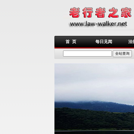
首 页
每日见闻
法