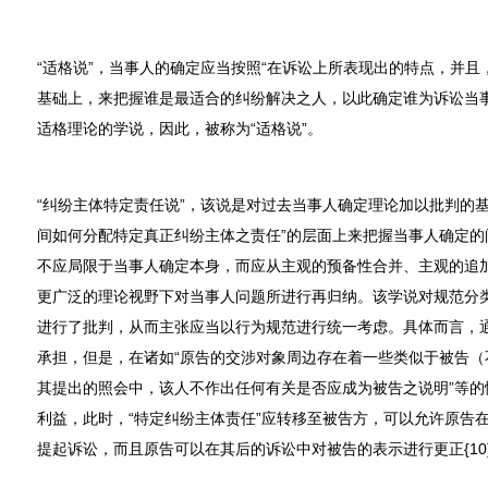
“适格说”，当事人的确定应当按照“在诉讼上所表现出的特点，并
基础上，来把握谁是最适合的纠纷解决之人，以此确定谁为诉讼当事
适格理论的学说，因此，被称为“适格说”。
“纠纷主体特定责任说”，该说是对过去当事人确定理论加以批判的
间如何分配特定真正纠纷主体之责任”的层面上来把握当事人确定的
不应局限于当事人确定本身，而应从主观的预备性合并、主观的追
更广泛的理论视野下对当事人问题所进行再归纳。该学说对规范分类
进行了批判，从而主张应当以行为规范进行统一考虑。具体而言，通
承担，但是，在诸如“原告的交涉对象周边存在着一些类似于被告（
其提出的照会中，该人不作出任何有关是否应成为被告之说明”等的
利益，此时，“特定纠纷主体责任”应转移至被告方，可以允许原告
提起诉讼，而且原告可以在其后的诉讼中对被告的表示进行更正{10}{11