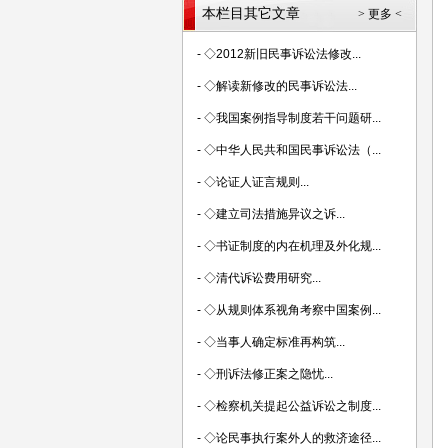
本栏目其它文章
> 更多 <
-
◇2012新旧民事诉讼法修改...
-
◇解读新修改的民事诉讼法...
-
◇我国案例指导制度若干问题研...
-
◇中华人民共和国民事诉讼法（...
-
◇论证人证言规则...
-
◇建立司法措施异议之诉...
-
◇书证制度的内在机理及外化规...
-
◇清代诉讼费用研究...
-
◇从规则体系视角考察中国案例...
-
◇当事人确定标准再构筑...
-
◇刑诉法修正案之隐忧...
-
◇检察机关提起公益诉讼之制度...
-
◇论民事执行案外人的救济途径...