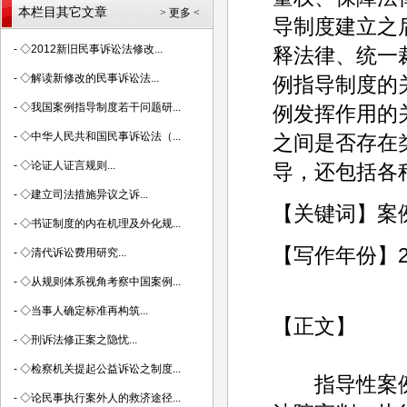
本栏目其它文章
> 更多 <
导制度建立之
-
◇2012新旧民事诉讼法修改...
释法律、统一
-
◇解读新修改的民事诉讼法...
例指导制度的
-
◇我国案例指导制度若干问题研...
例发挥作用的
-
◇中华人民共和国民事诉讼法（...
之间是否存在
-
◇论证人证言规则...
导，还包括各
-
◇建立司法措施异议之诉...
【关键词】案
-
◇书证制度的内在机理及外化规...
【写作年份】2
-
◇清代诉讼费用研究...
-
◇从规则体系视角考察中国案例...
-
◇当事人确定标准再构筑...
【正文】
-
◇刑诉法修正案之隐忧...
-
◇检察机关提起公益诉讼之制度...
指导性案例
-
◇论民事执行案外人的救济途径...