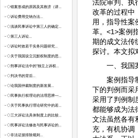
法院审判、执
-
◇错案形成的原因及其救济（讲...
改革的过程中
-
◇诉讼费用交纳办法...
用，指导性案
-
◇浅谈民事诉讼中第三人的确定...
革。<1>案
-
◇第三人诉讼...
期的成文法传
-
◇诉讼时效若干实务问题研究...
探讨。本文拟
-
◇关于我国设立沉默权制度的思...
一、我国案
-
◇刑事诉讼法中的“独立上诉权...
-
◇判决书的背后...
案例指导制
-
◇论我国仲裁制度的新发展...
下的判例而采
-
◇民事执行权理论的法理思辨—...
采用了判例制
-
◇关于民事执行理论研究中的若...
都能够成为法
-
◇三大诉讼法具体制度上的比较...
文法虽然各有
-
◇民事诉讼法修改与民事诉讼的...
充，有机协调
-
◇非法证据排除规则...