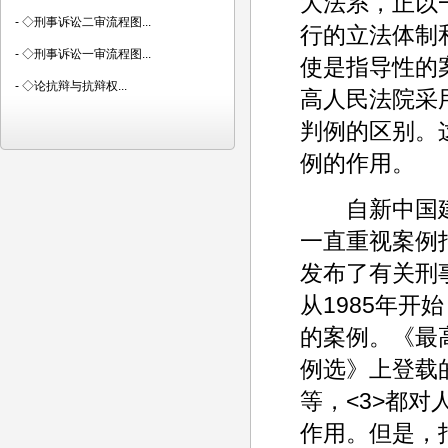
大法系，正以
-
◇刑事诉讼二审流程图...
行的立法体制
-
◇刑事诉讼一审流程图...
使是指导性的
-
◇论抗辩与抗辩权...
高人民法院采
判例的区别。
例的作用。
自新中国建
一直重视案例
发布了有关刑
从1985年
的案例。《最
例选》上登载
等，<3>都
作用。但是，