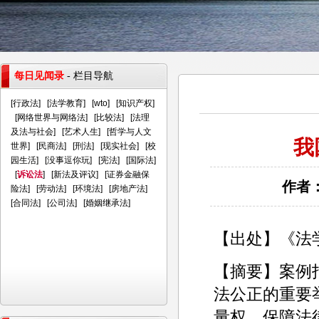
每日见闻录
- 栏目导航
[
行政法
] [
法学教育
] [
wto
] [
知识产权
]
[
网络世界与网络法
] [
比较法
] [
法理
及法与社会
] [
艺术人生
] [
哲学与人文
我
世界
] [
民商法
] [
刑法
] [
现实社会
] [
校
园生活
] [
没事逗你玩
] [
宪法
] [
国际法
]
[
诉讼法
] [
新法及评议
] [
证券金融保
作者：
险法
] [
劳动法
] [
环境法
] [
房地产法
]
[
合同法
] [
公司法
] [
婚姻继承法
]
【出处】《法学
【摘要】案例
法公正的重要
量权、保障法