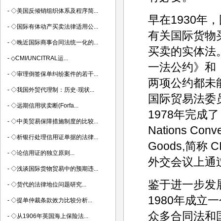
-
◇美国反倾销组织体系及程序简...
早在1930年
-
◇国际有体动产买卖法律适用公...
有关国际货物
-
◇晚近国际商事合同法统一化的...
买卖的实体法
-
◇CMI/UNCITRAL运...
一法公约》和
-
◇审理倒签保单纠纷案件的若干...
两项公约都未
-
◇我国外贸代理制：历史·现状...
国际贸易法委员
-
◇远期信用状卖断(Forfa...
1978年完成
-
◇中美贸易保障措施制度的比较...
Nations Conven
-
◇析银行处理信用证单据的法律...
Goods,简称
-
◇论信用证的独立原则...
外交会议上通过
-
◇浅谈国际货物贸易中的预期违...
鉴于进一步发展
-
◇货代的法律地位问题研究...
1980年成
-
◇提单仲裁条款效力比较分析...
众多合同法和
-
◇从1906年英国海上保险法...