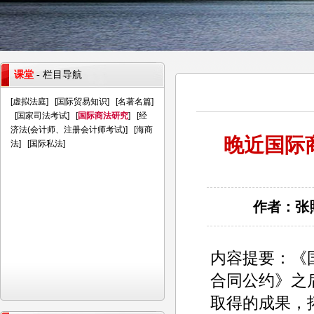
课堂
- 栏目导航
[
虚拟法庭
] [
国际贸易知识
] [
名著名篇
]
[
国家司法考试
] [
国际商法研究
] [
经
济法(会计师、注册会计师考试)
] [
海商
晚近国际
法
] [
国际私法
]
作者：张照
内容提要：《
合同公约》之
取得的成果，