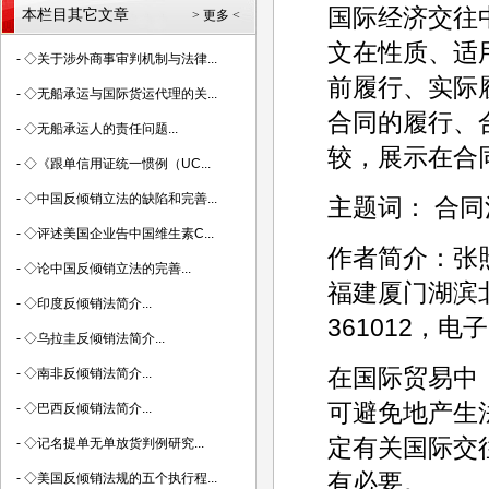
国际经济交往
本栏目其它文章
> 更多 <
文在性质、适
-
◇关于涉外商事审判机制与法律...
前履行、实际
-
◇无船承运与国际货运代理的关...
合同的履行、
-
◇无船承运人的责任问题...
较，展示在合
-
◇《跟单信用证统一惯例（UC...
-
◇中国反倾销立法的缺陷和完善...
主题词： 合同
-
◇评述美国企业告中国维生素C...
作者简介：张
-
◇论中国反倾销立法的完善...
福建厦门湖滨
-
◇印度反倾销法简介...
361012，电子邮
-
◇乌拉圭反倾销法简介...
在国际贸易中
-
◇南非反倾销法简介...
可避免地产生
-
◇巴西反倾销法简介...
定有关国际交
-
◇记名提单无单放货判例研究...
有必要。
-
◇美国反倾销法规的五个执行程...