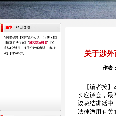
课堂
- 栏目导航
[
虚拟法庭
] [
国际贸易知识
] [
名著名篇
]
[
国家司法考试
] [
国际商法研究
] [
经
济法(会计师、注册会计师考试)
] [
海商
关于涉外
法
] [
国际私法
]
作者：
【编者按】2
长座谈会，最
议总结讲话中
法律适用有关