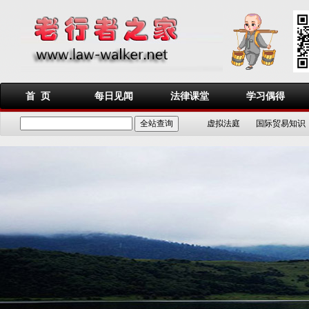
首 页
每日见闻
法律课堂
学习偶得
虚拟法庭
国际贸易知识