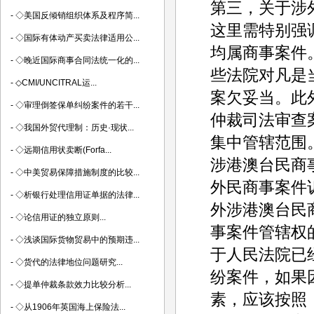
第三，关于涉
-
◇美国反倾销组织体系及程序简...
这里需特别强
-
◇国际有体动产买卖法律适用公...
均属商事案件
-
◇晚近国际商事合同法统一化的...
些法院对凡是
-
◇CMI/UNCITRAL运...
案欠妥当。此
-
◇审理倒签保单纠纷案件的若干...
仲裁司法审查
-
◇我国外贸代理制：历史·现状...
集中管辖范围
-
◇远期信用状卖断(Forfa...
涉港澳台民商
-
◇中美贸易保障措施制度的比较...
外民商事案件
-
◇析银行处理信用证单据的法律...
外涉港澳台民
-
◇论信用证的独立原则...
事案件管辖权
-
◇浅谈国际货物贸易中的预期违...
于人民法院已
-
◇货代的法律地位问题研究...
纷案件，如果
-
◇提单仲裁条款效力比较分析...
素，应该按照
-
◇从1906年英国海上保险法...