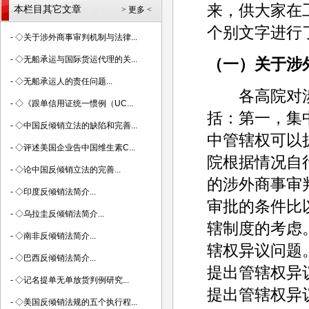
来，供大家在
本栏目其它文章
> 更多 <
个别文字进行
-
◇关于涉外商事审判机制与法律...
-
◇无船承运与国际货运代理的关...
（一）关于涉
-
◇无船承运人的责任问题...
各高院对涉
-
◇《跟单信用证统一惯例（UC...
括：第一，集
-
◇中国反倾销立法的缺陷和完善...
中管辖权可以
-
◇评述美国企业告中国维生素C...
院根据情况自
-
◇论中国反倾销立法的完善...
的涉外商事审
-
◇印度反倾销法简介...
审批的条件比
-
◇乌拉圭反倾销法简介...
辖制度的考虑
-
◇南非反倾销法简介...
辖权异议问题
-
◇巴西反倾销法简介...
提出管辖权异
-
◇记名提单无单放货判例研究...
提出管辖权异
-
◇美国反倾销法规的五个执行程...