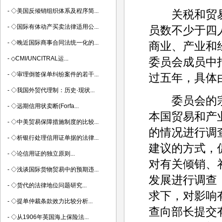
-
◇美国反倾销组织体系及程序简...
关税和贸易
-
◇国际有体动产买卖法律适用公...
员数不少于四
-
◇晚近国际商事合同法统一化的...
商业、产业和
-
◇CMI/UNCITRAL运...
委员会成员中
-
◇审理倒签保单纠纷案件的若干...
过五年，具体
-
◇我国外贸代理制：历史·现状...
委员会的宗
-
◇远期信用状卖断(Forfa...
本国贸易和产
-
◇中美贸易保障措施制度的比较...
的情况进行调
-
◇析银行处理信用证单据的法律...
建议的方式，
-
◇论信用证的独立原则...
对有关倾销、
-
◇浅谈国际货物贸易中的预期违...
发展进行调查
-
◇货代的法律地位问题研究...
求下，对影响
-
◇提单仲裁条款效力比较分析...
查向部长提交
-
◇从1906年英国海上保险法...