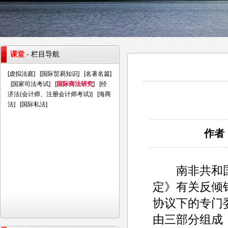
课堂
- 栏目导航
[
虚拟法庭
] [
国际贸易知识
] [
名著名篇
]
[
国家司法考试
] [
国际商法研究
] [
经
济法(会计师、注册会计师考试)
] [
海商
法
] [
国际私法
]
作者：
南非共和国（
定》有关反倾
协议下的专门
由三部分组成：