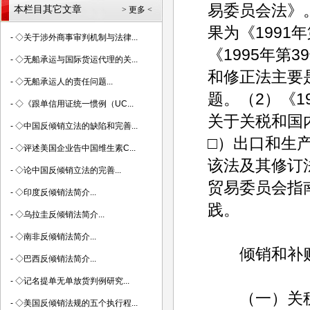
易委员会法》。
本栏目其它文章
> 更多 <
果为《1991
-
◇关于涉外商事审判机制与法律...
《1995年第
-
◇无船承运与国际货运代理的关...
和修正法主要
-
◇无船承运人的责任问题...
题。（2）《1
-
◇《跟单信用证统一惯例（UC...
关于关税和国
-
◇中国反倾销立法的缺陷和完善...
□）出口和生
-
◇评述美国企业告中国维生素C...
该法及其修订
-
◇论中国反倾销立法的完善...
贸易委员会指
-
◇印度反倾销法简介...
践。
-
◇乌拉圭反倾销法简介...
-
◇南非反倾销法简介...
倾销和补贴
-
◇巴西反倾销法简介...
-
◇记名提单无单放货判例研究...
（一）关税
-
◇美国反倾销法规的五个执行程...