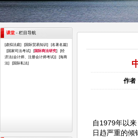
课堂
- 栏目导航
[
虚拟法庭
] [
国际贸易知识
] [
名著名篇
]
[
国家司法考试
] [
国际商法研究
] [
经
济法(会计师、注册会计师考试)
] [
海商
法
] [
国际私法
]
作者：
自1979年
日趋严重的倾销