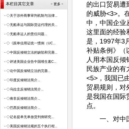
的出口贸易遭
本栏目其它文章
> 更多 <
的威胁<3>
-
◇关于涉外商事审判机制与法律...
中，中国企业
-
◇无船承运与国际货运代理的关...
这里面的经验
-
◇无船承运人的责任问题...
是，1997年
-
◇《跟单信用证统一惯例（UC...
补贴条例》（
-
◇中国反倾销立法的缺陷和完善...
人用本国反倾
-
◇评述美国企业告中国维生素C...
民族产业的有
-
◇论中国反倾销立法的完善...
<5>，我国
-
◇印度反倾销法简介...
贸易规则，对
-
◇乌拉圭反倾销法简介...
是我国在国际
-
◇南非反倾销法简介...
点。
-
◇巴西反倾销法简介...
-
◇记名提单无单放货判例研究...
一、对中国
-
◇美国反倾销法规的五个执行程...