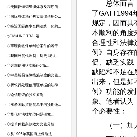
总体而言，
-
◇美国反倾销组织体系及程序简...
了GATT19
-
◇国际有体动产买卖法律适用公...
规定，因而具
-
◇晚近国际商事合同法统一化的...
本顺利的角度
-
◇CMI/UNCITRAL运...
合理性和法律
-
◇审理倒签保单纠纷案件的若干...
例》自身存在
-
◇我国外贸代理制：历史·现状...
促、缺乏实践
-
◇远期信用状卖断(Forfa...
缺陷和不足在
-
◇中美贸易保障措施制度的比较...
出来，但是如
-
◇析银行处理信用证单据的法律...
例》功能的发
-
◇论信用证的独立原则...
象。笔者认为
-
◇浅谈国际货物贸易中的预期违...
个必要性：
-
◇货代的法律地位问题研究...
（一）加入
-
◇提单仲裁条款效力比较分析...
-
◇从1906年英国海上保险法...