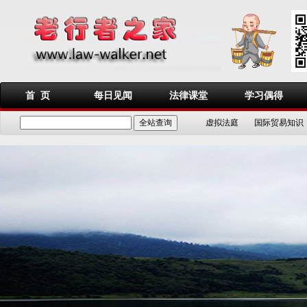
首 页
每日见闻
法律课堂
学习偶得
虚拟法庭
国际贸易知识