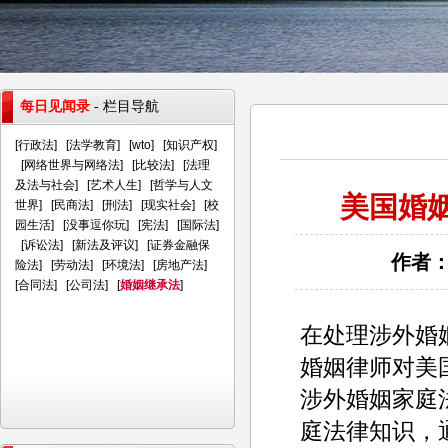
每日见闻录
- 栏目导航
[
行政法
] [
法学教育
] [
wto
] [
知识产权
]
[
网络世界与网络法
] [
比较法
] [
法理
及法与社会
] [
艺术人生
] [
哲学与人文
美国婚
世界
] [
民商法
] [
刑法
] [
现实社会
] [
校
园生活
] [
没事逗你玩
] [
宪法
] [
国际法
]
[
诉讼法
] [
新法及评议
] [
证券金融保
作者：
险法
] [
劳动法
] [
环境法
] [
房地产法
]
[
合同法
] [
公司法
] [
婚姻继承法
]
在处理涉外婚
婚姻律师对美
涉外婚姻家庭
庭法律知识，