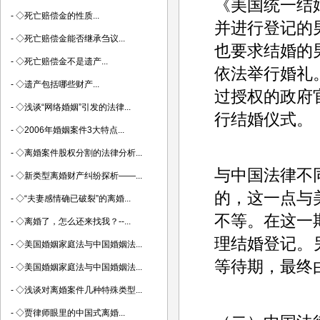
《美国统一结
-
◇死亡赔偿金的性质...
并进行登记的
-
◇死亡赔偿金能否继承刍议...
也要求结婚的
-
◇死亡赔偿金不是遗产...
依法举行婚礼
-
◇遗产包括哪些财产...
过授权的政府
-
◇浅谈“网络婚姻”引发的法律...
行结婚仪式。
-
◇2006年婚姻案件3大特点...
-
◇离婚案件股权分割的法律分析...
与中国法律不
-
◇新类型离婚财产纠纷探析——...
的，这一点与
-
◇“夫妻感情确已破裂”的离婚...
不等。在这一
-
◇离婚了，怎么还来找我？--...
理结婚登记。
-
◇美国婚姻家庭法与中国婚姻法...
等待期，最终
-
◇美国婚姻家庭法与中国婚姻法...
-
◇浅谈对离婚案件几种特殊类型...
-
◇贾律师眼里的中国式离婚...