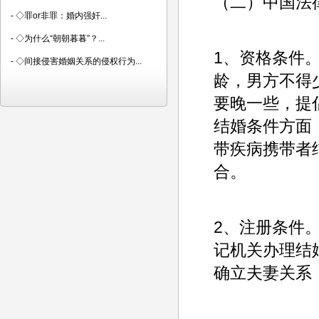
（二）中国法
-
◇罪or非罪：婚内强奸...
-
◇为什么“朝朝暮暮”？...
1、资格条件
-
◇间接侵害婚姻关系的侵权行为...
龄，男方不得
要晚一些，提
结婚条件方面
带疾病携带者
合。
2、注册条件
记机关办理结
确立夫妻关系