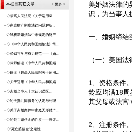
美婚姻法律的
本栏目其它文章
> 更多 <
识，为当事人
-
◇最高人民法院《关于适用&l...
-
◇家庭财产制度法律问题解析...
-
◇试析新婚姻法中未规定的财产...
一、婚姻缔结
-
◇《中华人民共和国婚姻法》司...
-
◇婚姻哲学与权力规范——《婚...
（一）美国法
-
◇律师解读《中华人民共和国婚...
-
◇解读《最高人民法院关于适用...
1、资格条件
-
◇关于适用《中华人民共和国婚...
龄应均满18周
-
◇离婚当事人十大认识误区...
其父母或法官
-
◇论夫妻共同债务的认定与处理...
-
◇关于离婚案件中家庭无形财产...
-
◇论死亡赔偿金的性质——兼评...
2、注册条件
-
◇“死亡赔偿金”之定性...