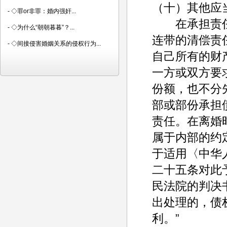
（十）其他应
-
◇罪or非罪：婚内强奸...
在承担责任的
-
◇为什么“朝朝暮暮”？...
连带的清偿责
-
◇间接侵害婚姻关系的侵权行为...
自己所有的财
一方或双方要
份额，也不分
部或部份承担
责任。在离婚
属于内部的约
于适用〈中华
二十五条对此
民法院的判决
出处理的，债
利。”