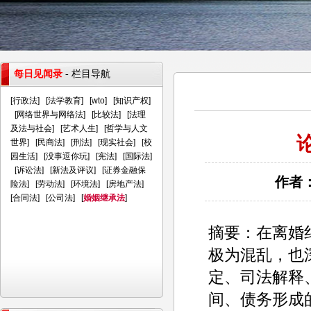
每日见闻录
- 栏目导航
[
行政法
] [
法学教育
] [
wto
] [
知识产权
]
[
网络世界与网络法
] [
比较法
] [
法理
及法与社会
] [
艺术人生
] [
哲学与人文
世界
] [
民商法
] [
刑法
] [
现实社会
] [
校
园生活
] [
没事逗你玩
] [
宪法
] [
国际法
]
[
诉讼法
] [
新法及评议
] [
证券金融保
作者：
险法
] [
劳动法
] [
环境法
] [
房地产法
]
[
合同法
] [
公司法
] [
婚姻继承法
]
摘要：在离婚
极为混乱，也
定、司法解释
间、债务形成