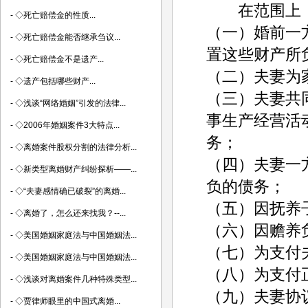
在范围上，
-
◇死亡赔偿金的性质...
（一）婚前一
-
◇死亡赔偿金能否继承刍议...
置这些财产所
-
◇死亡赔偿金不是遗产...
（二）夫妻为
-
◇遗产包括哪些财产...
（三）夫妻共
-
◇浅谈“网络婚姻”引发的法律...
事生产经营活
-
◇2006年婚姻案件3大特点...
务；
-
◇离婚案件股权分割的法律分析...
（四）夫妻一
-
◇新类型离婚财产纠纷探析——...
负的债务；
-
◇“夫妻感情确已破裂”的离婚...
（五）因抚养
-
◇离婚了，怎么还来找我？--...
（六）因赡养
-
◇美国婚姻家庭法与中国婚姻法...
（七）为支付
-
◇美国婚姻家庭法与中国婚姻法...
（八）为支付
-
◇浅谈对离婚案件几种特殊类型...
（九）夫妻协
-
◇贾律师眼里的中国式离婚...