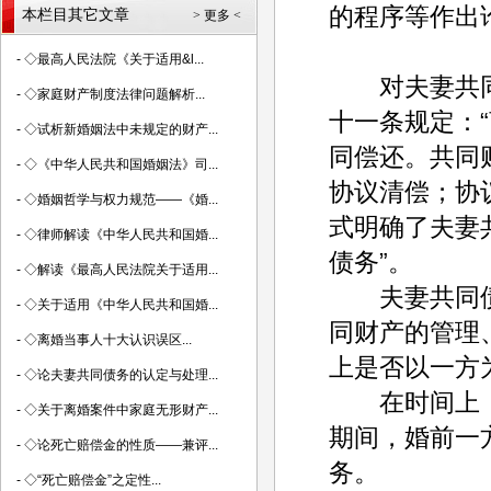
的程序等作出
本栏目其它文章
> 更多 <
-
◇最高人民法院《关于适用&l...
对夫妻共同
-
◇家庭财产制度法律问题解析...
十一条规定：
-
◇试析新婚姻法中未规定的财产...
同偿还。共同
-
◇《中华人民共和国婚姻法》司...
协议清偿；协
-
◇婚姻哲学与权力规范——《婚...
式明确了夫妻
-
◇律师解读《中华人民共和国婚...
债务”。
-
◇解读《最高人民法院关于适用...
夫妻共同债
-
◇关于适用《中华人民共和国婚...
同财产的管理
-
◇离婚当事人十大认识误区...
上是否以一方
-
◇论夫妻共同债务的认定与处理...
在时间上，
-
◇关于离婚案件中家庭无形财产...
期间，婚前一
-
◇论死亡赔偿金的性质——兼评...
务。
-
◇“死亡赔偿金”之定性...