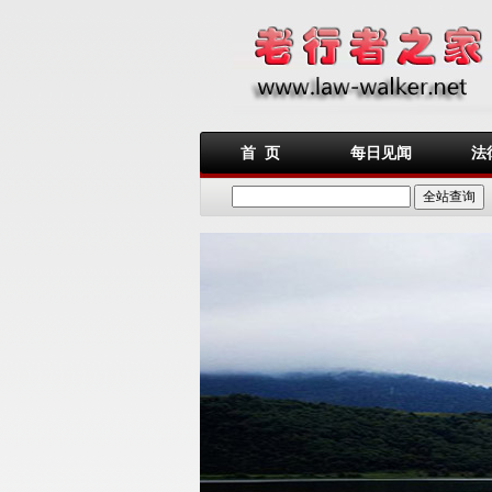
首 页
每日见闻
法