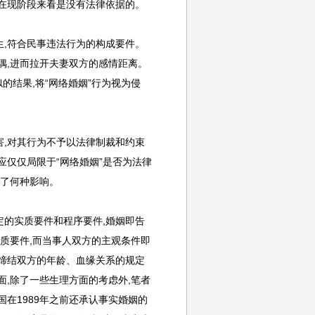
,在现阶段来看是没有法律依据的。
生,符合民事违法行为的构成要件。
偶,进而拉开夫妻双方的感情距离。
的结果,将“网络婚姻”行为视为侵
害,对其行为不予以法律制裁和约束
应仅仅局限于“网络婚姻”是否为法律
生了何种影响。
定的实质要件和程序要件,婚姻即告
实质要件,而当事人双方的主观条件即
缔结双方的年龄、血缘关系的规定
面,除了一些生理方面的考虑外,笔者
在1989年之前还承认事实婚姻的