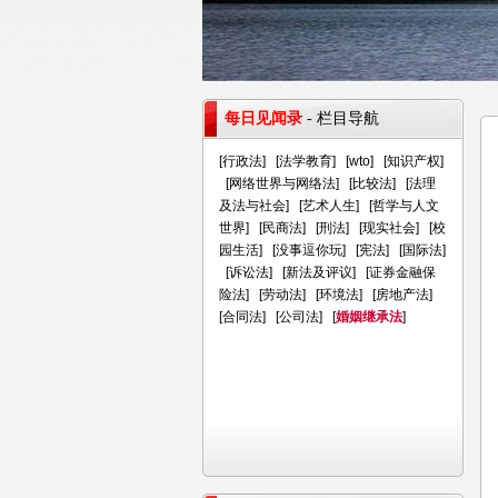
每日见闻录
- 栏目导航
[
行政法
] [
法学教育
] [
wto
] [
知识产权
]
[
网络世界与网络法
] [
比较法
] [
法理
及法与社会
] [
艺术人生
] [
哲学与人文
世界
] [
民商法
] [
刑法
] [
现实社会
] [
校
园生活
] [
没事逗你玩
] [
宪法
] [
国际法
]
[
诉讼法
] [
新法及评议
] [
证券金融保
险法
] [
劳动法
] [
环境法
] [
房地产法
]
[
合同法
] [
公司法
] [
婚姻继承法
]