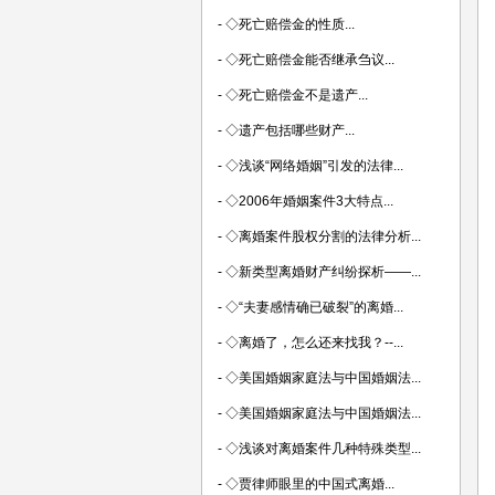
-
◇死亡赔偿金的性质...
-
◇死亡赔偿金能否继承刍议...
-
◇死亡赔偿金不是遗产...
-
◇遗产包括哪些财产...
-
◇浅谈“网络婚姻”引发的法律...
-
◇2006年婚姻案件3大特点...
-
◇离婚案件股权分割的法律分析...
-
◇新类型离婚财产纠纷探析——...
-
◇“夫妻感情确已破裂”的离婚...
-
◇离婚了，怎么还来找我？--...
-
◇美国婚姻家庭法与中国婚姻法...
-
◇美国婚姻家庭法与中国婚姻法...
-
◇浅谈对离婚案件几种特殊类型...
-
◇贾律师眼里的中国式离婚...