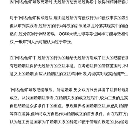
因“网络婚姻”导致离婚时,无过错方想要通过诉讼手段得到精神赔偿
对于“网络婚姻”构成违法,理由是过错方有侵权行为和侵权事实的发
但从审判实践看,过错方的行为导致的后果通常是冷落其现实中的配
然而,过分沉溺于网络游戏、QQ聊天或足球等等也同样可能导致相似
权,一般审判人员可能认为过于牵强。
在“网络婚姻”中,过错方的行为的确给无过错方造成了巨大的感情伤
有违婚姻法保护无过错方的立法本意。在考虑法律的管辖范围时,不
意义上的婚姻,而应从婚姻法的立法精神出发,考虑其对现实婚姻产
“网络婚姻”导致感情破裂。所谓婚姻,男女双方只要具备了法律所规
成立。从我国婚姻法来看,在婚姻关系的成立过程中,较为主要的是
自愿结婚是众多条件中的重点。纵观世界各国婚姻立法,虽然对婚姻
等存在差异,但均将双方自愿作为婚姻成立的首要条件。而在程序方
认为这主要是国家为了婚姻关系的稳定和便于管理而设定的,比如我国