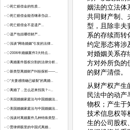
姻法的立法体
-
◇死亡赔偿金的性质...
共同财产制、
-
◇死亡赔偿金能否继承刍议...
型，且除非夫
-
◇死亡赔偿金不是遗产...
系的存续而转
-
◇遗产包括哪些财产...
约定形态将涉
-
◇浅谈“网络婚姻”引发的法律...
对婚姻关系存
-
◇2006年婚姻案件3大特点...
方对外所负的
-
◇离婚案件股权分割的法律分析...
的财产清偿。
-
◇新类型离婚财产纠纷探析——...
-
◇“夫妻感情确已破裂”的离婚...
从财产权产生
-
◇离婚了，怎么还来找我？--...
民法中的动产
-
◇美国婚姻家庭法与中国婚姻法...
物权；产生于
-
◇美国婚姻家庭法与中国婚姻法...
技术信息权等
-
◇浅谈对离婚案件几种特殊类型...
生的公司股权
-
◇贾律师眼里的中国式离婚...