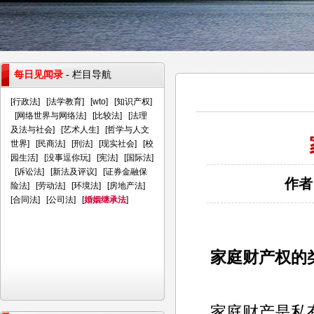
每日见闻录
- 栏目导航
[
行政法
] [
法学教育
] [
wto
] [
知识产权
]
[
网络世界与网络法
] [
比较法
] [
法理
及法与社会
] [
艺术人生
] [
哲学与人文
世界
] [
民商法
] [
刑法
] [
现实社会
] [
校
园生活
] [
没事逗你玩
] [
宪法
] [
国际法
]
[
诉讼法
] [
新法及评议
] [
证券金融保
作者
险法
] [
劳动法
] [
环境法
] [
房地产法
]
[
合同法
] [
公司法
] [
婚姻继承法
]
家庭财产权的
家庭财产是私