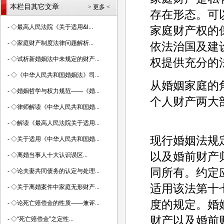
本栏目其它文章
> 更多 <
存在形态。可
-
◇最高人民法院《关于适用&l...
家庭财产权的
-
◇家庭财产制度法律问题解析...
依法治国及建
-
◇试析新婚姻法中未规定的财产...
权提供充分的
-
◇《中华人民共和国婚姻法》司...
从婚姻家庭的
-
◇婚姻哲学与权力规范——《婚...
个人财产两大
-
◇律师解读《中华人民共和国婚...
-
◇解读《最高人民法院关于适用...
现行婚姻法规
-
◇关于适用《中华人民共和国婚...
以及婚前财产
-
◇离婚当事人十大认识误区...
同所有。约定
-
◇论夫妻共同债务的认定与处理...
适用该法第十
-
◇关于离婚案件中家庭无形财产...
度的规定。婚
-
◇论死亡赔偿金的性质——兼评...
财产以及婚前
-
◇“死亡赔偿金”之定性...