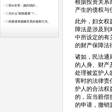
根据投资关系
-
◇罪or非罪：婚内强奸...
产生的债权与
-
◇为什么“朝朝暮暮”？...
此外，妇女权
-
◇间接侵害婚姻关系的侵权行为...
障法是涉及到
中所设定的有
的财产保障法
诸如，民法通
的人身、财产
处理被监护人
害时的法律责
护人的合法权
的，应当赔偿
的申请，撤销