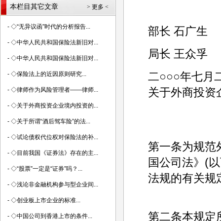
本栏目其它文章
> 更多 <
-
◇“无异议函”时代的分析报告...
部长 石广生
-
◇中华人民共和国保险法新旧对...
局长 王众孚
-
◇中华人民共和国保险法新旧对...
二○○○年七月
-
◇保险法上的近因原则研究...
关于外商投资
-
◇律师作为风险管理者——律师...
-
◇关于外商投资企业境内投资的...
-
◇关于所谓“酒后驾车险”的法...
-
◇试论债权代位权对保险法的补...
第一条为规范
-
◇目前我国《证券法》存在的主...
国公司法》(以
-
◇“股票”一定是“证券”吗？...
法规的有关规
-
◇浅论非金融机构参与型企业间...
-
◇创业板上市企业的标准...
第二条本规定
-
◇中国公司到香港上市的条件...