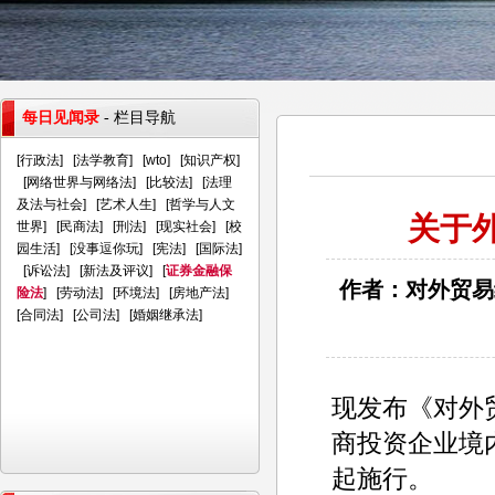
每日见闻录
- 栏目导航
[
行政法
] [
法学教育
] [
wto
] [
知识产权
]
[
网络世界与网络法
] [
比较法
] [
法理
及法与社会
] [
艺术人生
] [
哲学与人文
关于
世界
] [
民商法
] [
刑法
] [
现实社会
] [
校
园生活
] [
没事逗你玩
] [
宪法
] [
国际法
]
[
诉讼法
] [
新法及评议
] [
证券金融保
作者：对外贸易
险法
] [
劳动法
] [
环境法
] [
房地产法
]
[
合同法
] [
公司法
] [
婚姻继承法
]
现发布《对外
商投资企业境内
起施行。