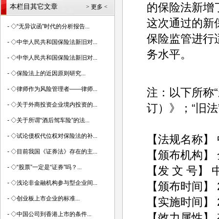
的保险法新增
本栏目其它文章
> 更多 <
这次通过的新
-
◇“无异议函”时代的分析报告...
保险监管进行
-
◇中华人民共和国保险法新旧对...
务水平。
-
◇中华人民共和国保险法新旧对...
-
◇保险法上的近因原则研究...
-
◇律师作为风险管理者——律师...
注：以下所称“
-
◇关于外商投资企业境内投资的...
订）》；“旧法
-
◇关于所谓“酒后驾车险”的法...
-
◇试论债权代位权对保险法的补...
【法规名称】 
-
◇目前我国《证券法》存在的主...
【颁布机构】
-
◇“股票”一定是“证券”吗？...
【发 文 号】
-
◇浅论非金融机构参与型企业间...
【颁布时间】 20
-
◇创业板上市企业的标准...
【实施时间】 20
-
◇中国公司到香港上市的条件...
【效力属性】 