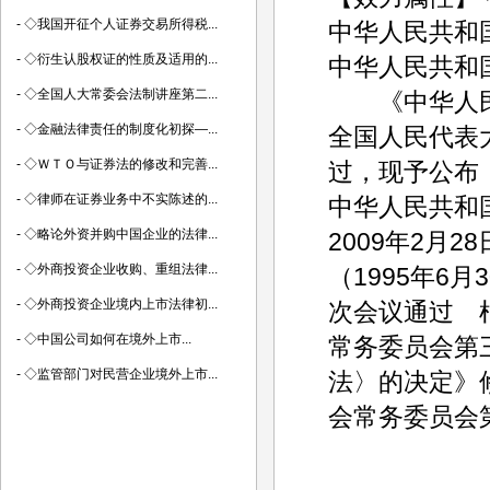
-
◇我国开征个人证券交易所得税...
中华人民共和国
-
◇衍生认股权证的性质及适用的...
中华人民共和
-
◇全国人大常委会法制讲座第二...
《中华人民
-
◇金融法律责任的制度化初探—...
全国人民代表大
-
◇ＷＴＯ与证券法的修改和完善...
过，现予公布，
-
◇律师在证券业务中不实陈述的...
中华人民共和
-
◇略论外资并购中国企业的法律...
2009年2月28
-
◇外商投资企业收购、重组法律...
（1995年6
-
◇外商投资企业境内上市法律初...
次会议通过 根
-
◇中国公司如何在境外上市...
常务委员会第
-
◇监管部门对民营企业境外上市...
法〉的决定》修
会常务委员会