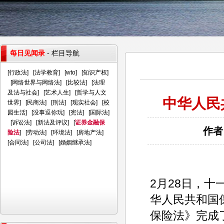
每日见闻录
- 栏目导航
[
行政法
] [
法学教育
] [
wto
] [
知识产权
]
[
网络世界与网络法
] [
比较法
] [
法理
及法与社会
] [
艺术人生
] [
哲学与人文
中华人民
世界
] [
民商法
] [
刑法
] [
现实社会
] [
校
园生活
] [
没事逗你玩
] [
宪法
] [
国际法
]
[
诉讼法
] [
新法及评议
] [
证券金融保
作者
险法
] [
劳动法
] [
环境法
] [
房地产法
]
[
合同法
] [
公司法
] [
婚姻继承法
]
2月28日，
华人民共和国
保险法》完成