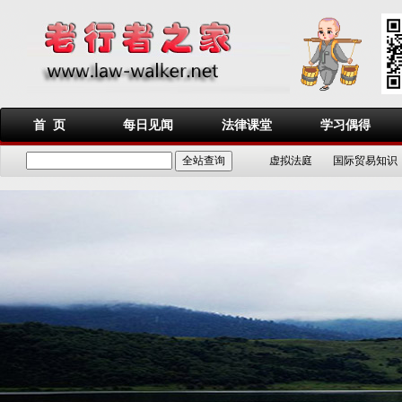
首 页
每日见闻
法律课堂
学习偶得
虚拟法庭
国际贸易知识