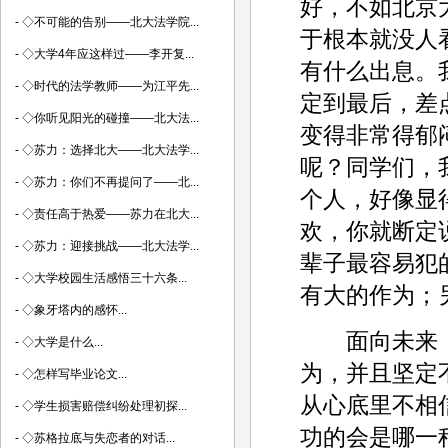
好，不如北京
-
◇不可能的告别——北大法学院...
于根本就没人
-
◇大学4年应这样过——李开复...
有什么出息。
-
◇时代的法学教师——为江平先...
定到最后，差
-
◇你听见阳光的碰撞——北大法...
变得非常得郁
-
◇苏力：选择北大——北大法学...
呢？同学们，
-
◇苏力：你们不再提问了——北...
个人，好像显
-
◇责任高于热爱——苏力在北大...
欢，你就断定
-
◇苏力：迎接挑战——北大法学...
辈子最容易犯
-
◇大学校园生活感悟三十六条...
有大的作为；
-
◇象牙塔内的感怀...
面向未来，
-
◇大学是什么...
为，并且坚定
-
◇怎样写毕业论文...
从心底里不相
-
◇学生损害赔偿纠纷处理初探...
功的会是哪一
-
◇苏格拉底与失恋者的对话...