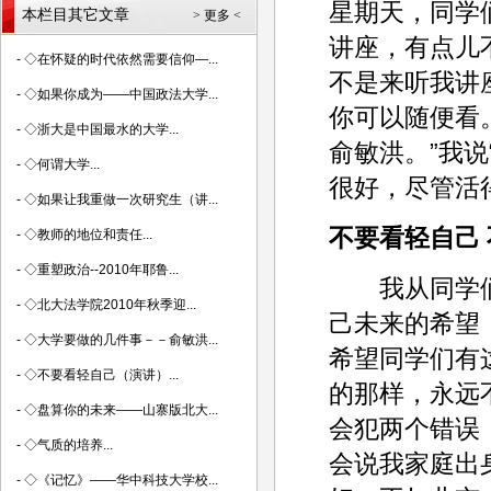
星期天，同学
本栏目其它文章
> 更多 <
讲座，有点儿
-
◇在怀疑的时代依然需要信仰—...
不是来听我讲
-
◇如果你成为——中国政法大学...
你可以随便看
-
◇浙大是中国最水的大学...
俞敏洪。”我
-
◇何谓大学...
很好，尽管活
-
◇如果让我重做一次研究生（讲...
不要看轻自己
-
◇教师的地位和责任...
-
◇重塑政治--2010年耶鲁...
我从同学们
-
◇北大法学院2010年秋季迎...
己未来的希望
-
◇大学要做的几件事－－俞敏洪...
希望同学们有
-
◇不要看轻自己（演讲）...
的那样，永远
-
◇盘算你的未来——山寨版北大...
会犯两个错误
-
◇气质的培养...
会说我家庭出
-
◇《记忆》——华中科技大学校...