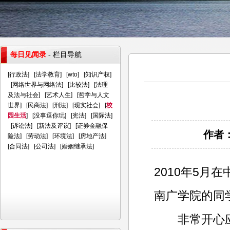
每日见闻录
- 栏目导航
[
行政法
] [
法学教育
] [
wto
] [
知识产权
]
[
网络世界与网络法
] [
比较法
] [
法理
及法与社会
] [
艺术人生
] [
哲学与人文
世界
] [
民商法
] [
刑法
] [
现实社会
] [
校
园生活
] [
没事逗你玩
] [
宪法
] [
国际法
]
[
诉讼法
] [
新法及评议
] [
证券金融保
作者：
险法
] [
劳动法
] [
环境法
] [
房地产法
]
[
合同法
] [
公司法
] [
婚姻继承法
]
2010年5月
南广学院的同
非常开心应