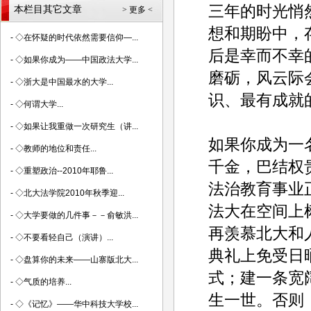
三年的时光悄
本栏目其它文章
> 更多 <
想和期盼中，
-
◇在怀疑的时代依然需要信仰—...
后是幸而不幸
-
◇如果你成为——中国政法大学...
磨砺，风云际
-
◇浙大是中国最水的大学...
识、最有成就
-
◇何谓大学...
-
◇如果让我重做一次研究生（讲...
如果你成为一
-
◇教师的地位和责任...
千金，巴结权
-
◇重塑政治--2010年耶鲁...
法治教育事业
-
◇北大法学院2010年秋季迎...
法大在空间上
-
◇大学要做的几件事－－俞敏洪...
再羡慕北大和
-
◇不要看轻自己（演讲）...
典礼上免受日
-
◇盘算你的未来——山寨版北大...
式；建一条宽
-
◇气质的培养...
生一世。否则
-
◇《记忆》——华中科技大学校...