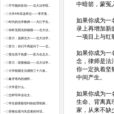
中暗箭，蒙冤
-
◇不可能的告别——北大法学院...
-
◇大学4年应这样过——李开复...
如果你成为一
-
◇时代的法学教师——为江平先...
录上再增加新
-
◇你听见阳光的碰撞——北大法...
一项目上与红
-
◇苏力：选择北大——北大法学...
-
◇苏力：你们不再提问了——北...
如果你成为一
-
◇责任高于热爱——苏力在北大...
念，律师是法
-
◇苏力：迎接挑战——北大法学...
你一定执着坚
-
◇大学校园生活感悟三十六条...
中间产生。
-
◇象牙塔内的感怀...
-
◇大学是什么...
如果你成为一
-
◇怎样写毕业论文...
生命、背离真
-
◇学生损害赔偿纠纷处理初探...
家，从来不缺
-
◇苏格拉底与失恋者的对话...