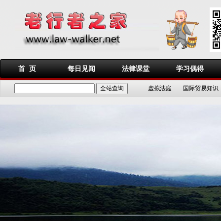
首 页
每日见闻
法律课堂
学习偶得
虚拟法庭
国际贸易知识