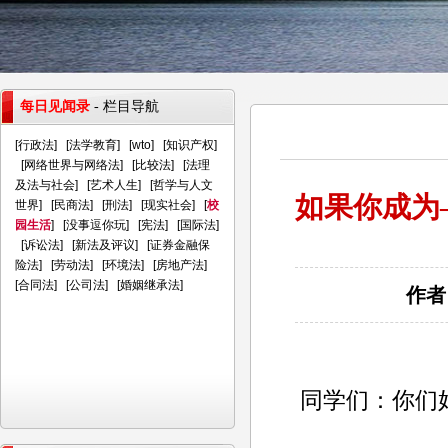
每日见闻录
- 栏目导航
[
行政法
] [
法学教育
] [
wto
] [
知识产权
]
[
网络世界与网络法
] [
比较法
] [
法理
及法与社会
] [
艺术人生
] [
哲学与人文
如果你成为
世界
] [
民商法
] [
刑法
] [
现实社会
] [
校
园生活
] [
没事逗你玩
] [
宪法
] [
国际法
]
[
诉讼法
] [
新法及评议
] [
证券金融保
险法
] [
劳动法
] [
环境法
] [
房地产法
]
[
合同法
] [
公司法
] [
婚姻继承法
]
作者
同学们：你们