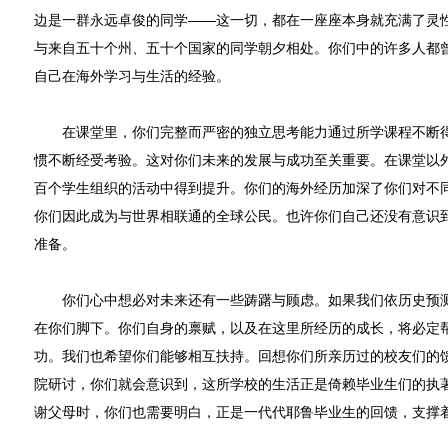
边是一群永远卓俊的同学——这一切，都在一座座本身就充满了灵
与来自五十个州、五十个国家的同学朝夕相处。你们中的许多人都
自己在海外学习与生活的经验。
在课堂里，你们完整而严密的独立思考能力通过所学课程不断得
惯不断经受考验。这对你们未来的发展与成功至关重要。在课堂以
百个学生组织的活动中得到提升。你们的海外经历加深了你们对不
你们因此成为与世界相联通的全球公民。也许你们自己还没有意识
准备。
你们心中想必对未来还有一些踌躇与顾虑。如果我们依历史预测
在你们脚下。你们自身的禀赋，以及在这里所经历的成长，将必定
功。我们也希望你们能够相互扶持。回想你们所亲历过的校友们的
院研讨，你们就会意识到，这所学校的生活正是倚赖毕业生们的执
谢父母时，你们也需要明白，正是一代代耶鲁毕业生的回馈，支撑