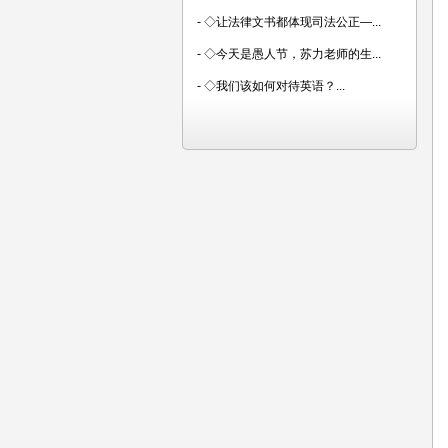
-
◇让法律文书都体现司法公正—...
-
◇今天是愚人节，苏力老师的生...
-
◇我们该如何对待英语？...