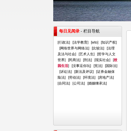
每日见闻录
- 栏目导航
[
行政法
] [
法学教育
] [
wto
] [
知识产权
]
[
网络世界与网络法
] [
比较法
] [
法理
及法与社会
] [
艺术人生
] [
哲学与人文
世界
] [
民商法
] [
刑法
] [
现实社会
] [
校
园生活
] [
没事逗你玩
] [
宪法
] [
国际法
]
[
诉讼法
] [
新法及评议
] [
证券金融保
险法
] [
劳动法
] [
环境法
] [
房地产法
]
[
合同法
] [
公司法
] [
婚姻继承法
]