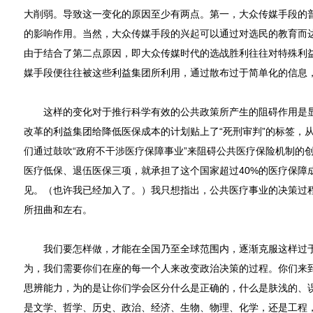
大削弱。导致这一变化的原因至少有两点。第一，大众传媒手段的
的影响作用。当然，大众传媒手段的兴起可以通过对选民的教育而
由于结合了第二点原因，即大众传媒时代的选战胜利往往对特殊利
媒手段便往往被这些利益集团所利用，通过散布过于简单化的信息
这样的变化对于推行科学有效的公共政策所产生的阻碍作用是显
改革的利益集团给降低医保成本的计划贴上了“死刑审判”的标签，
们通过鼓吹“政府不干涉医疗保障事业”来阻碍公共医疗保险机制的
医疗低保、退伍医保三项，就承担了这个国家超过40%的医疗保障
见。（也许我已经加入了。）我只想指出，公共医疗事业的决策过
所扭曲和左右。
我们要怎样做，才能在全国乃至全球范围内，逐渐克服这样过于
为，我们需要你们在座的每一个人来改变政治决策的过程。你们来
思辨能力，为的是让你们学会区分什么是正确的，什么是肤浅的、
是文学、哲学、历史、政治、经济、生物、物理、化学，还是工程