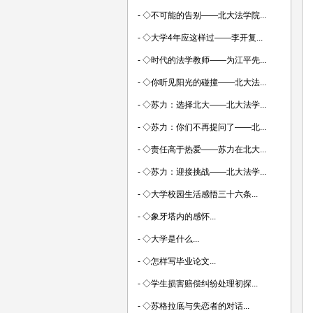
-
◇不可能的告别——北大法学院...
-
◇大学4年应这样过——李开复...
-
◇时代的法学教师——为江平先...
-
◇你听见阳光的碰撞——北大法...
-
◇苏力：选择北大——北大法学...
-
◇苏力：你们不再提问了——北...
-
◇责任高于热爱——苏力在北大...
-
◇苏力：迎接挑战——北大法学...
-
◇大学校园生活感悟三十六条...
-
◇象牙塔内的感怀...
-
◇大学是什么...
-
◇怎样写毕业论文...
-
◇学生损害赔偿纠纷处理初探...
-
◇苏格拉底与失恋者的对话...