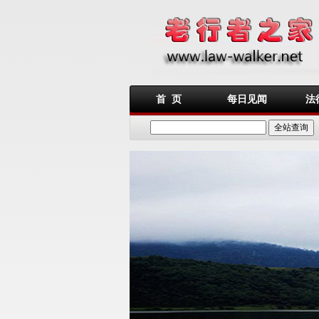
首 页
每日见闻
法