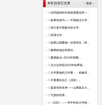
本栏目其它文章
> 更多 <
-
◇在怀疑的时代依然需要信仰—...
-
◇如果你成为——中国政法大学...
-
◇浙大是中国最水的大学...
-
◇何谓大学...
-
◇如果让我重做一次研究生（讲...
-
◇教师的地位和责任...
-
◇重塑政治--2010年耶鲁...
-
◇北大法学院2010年秋季迎...
-
◇大学要做的几件事－－俞敏洪...
-
◇不要看轻自己（演讲）...
-
◇盘算你的未来——山寨版北大...
-
◇气质的培养...
-
◇《记忆》——华中科技大学校...