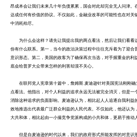
昂成本会让我们未来几十年负债累累，国会对此却完全无人问津。
达成任何有价值的协议。不仅如此，金融业改革的可能性也在对关
中消耗殆尽。
为什么会这样？请先让我提出我的两点看法，然后让我们看看这
份有什么联系。第一，当今的政治决策过程中往往充斥着为了迎合
意识形态。第二，美国的政客为了确保再次当选，对手握重金的利
底会给普罗大众带来怎样的利害却漠不关心。
在联邦党人宪章第十篇中，詹姆斯.麦迪逊针对美国宪法刚刚确
点看法。他指出，对个人利益的追求永远无法被完全消灭，但是一
消除这种追求的负面影响。麦迪逊认为，相比起人人追逐自我利益
效地推选出代表最广泛群众利益的人民代表。不仅如此，他还认为
大共和体，相比起由一小撮竞争党派构成的小共和体，更易于推动
但是自麦迪逊的时代以来，我们的政府形式所能发挥的对意识形