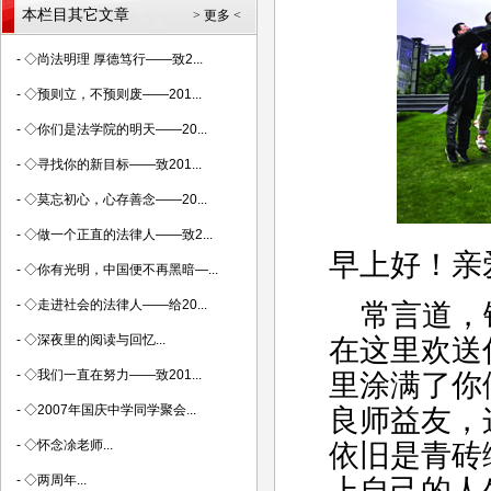
本栏目其它文章
> 更多 <
-
◇尚法明理 厚德笃行——致2...
-
◇预则立，不预则废——201...
-
◇你们是法学院的明天——20...
-
◇寻找你的新目标——致201...
-
◇莫忘初心，心存善念——20...
-
◇做一个正直的法律人——致2...
早上好！亲
-
◇你有光明，中国便不再黑暗—...
-
◇走进社会的法律人——给20...
常言道，
-
◇深夜里的阅读与回忆...
在这里欢送
-
◇我们一直在努力——致201...
里涂满了你
-
◇2007年国庆中学同学聚会...
良师益友，
-
◇怀念凃老师...
依旧是青砖
-
◇两周年...
上自己的人