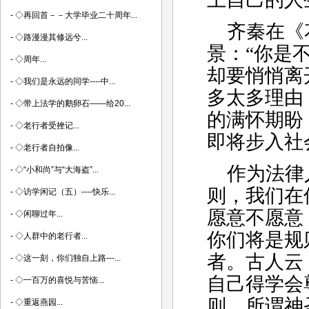
-
◇再回首－－大学毕业二十周年...
齐秦在《
-
◇路漫漫其修远兮...
景：“你是
-
◇周年...
却要悄悄离
-
◇我们是永远的同学----中...
多太多理由
-
◇带上法学的鹅卵石――给20...
的满怀期盼
-
◇老行者受挫记...
即将步入社
-
◇老行者自拍像...
作为法律
-
◇“小和尚”与“大海盗”...
则，我们在
-
◇访学闲记（五）----快乐...
愿意不愿意
-
◇闲聊过年...
你们将是规
-
◇人群中的老行者...
者。古人云
-
◇这一刻，你们独自上路---...
自己得学会
-
◇一百万的喜悦与苦恼...
则，所谓神
-
◇重返燕园...