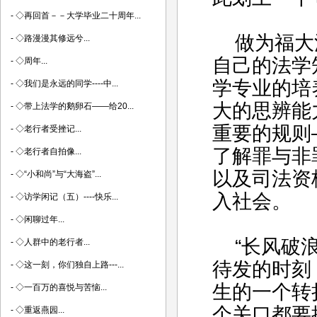
-
◇再回首－－大学毕业二十周年...
做为福大法
-
◇路漫漫其修远兮...
自己的法学
-
◇周年...
学专业的培
-
◇我们是永远的同学----中...
大的思辨能
-
◇带上法学的鹅卵石――给20...
重要的规则
-
◇老行者受挫记...
了解罪与非
-
◇老行者自拍像...
以及司法资
-
◇“小和尚”与“大海盗”...
入社会。
-
◇访学闲记（五）----快乐...
-
◇闲聊过年...
“长风破浪
-
◇人群中的老行者...
待发的时刻
-
◇这一刻，你们独自上路---...
生的一个转
-
◇一百万的喜悦与苦恼...
个关口都要
-
◇重返燕园...