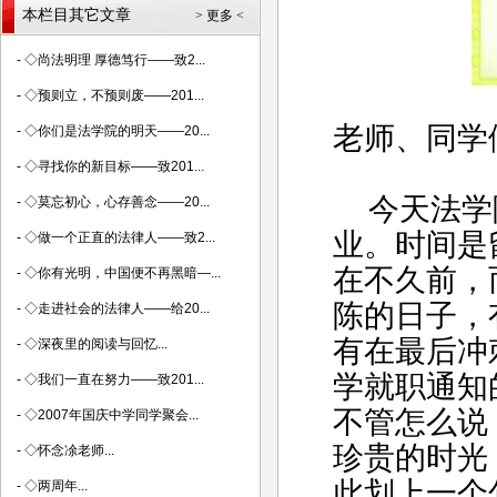
本栏目其它文章
> 更多 <
-
◇尚法明理 厚德笃行——致2...
-
◇预则立，不预则废——201...
老师、同学
-
◇你们是法学院的明天——20...
-
◇寻找你的新目标——致201...
今天法学院
-
◇莫忘初心，心存善念——20...
业。时间是
-
◇做一个正直的法律人——致2...
在不久前，
-
◇你有光明，中国便不再黑暗—...
陈的日子，
-
◇走进社会的法律人——给20...
有在最后冲
-
◇深夜里的阅读与回忆...
学就职通知
-
◇我们一直在努力——致201...
不管怎么说
-
◇2007年国庆中学同学聚会...
珍贵的时光
-
◇怀念凃老师...
此划上一个
-
◇两周年...