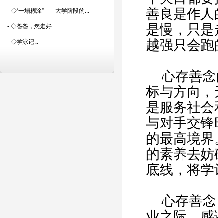
善良是作人
-
◇“一塌糊涂”――大学阶段的...
是慢，只是
-
◇爸爸，您走好...
越强只会跑
-
◇学泳记...
心存善念的
标与方向，
是服务社会
与对手交锋
的最高境界
的素养去妨
底线，将学
心存善念，
业之际，感