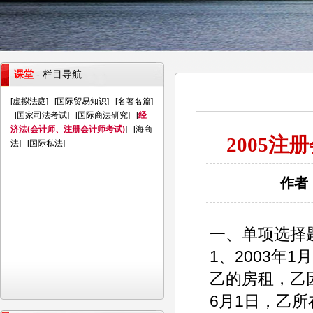
课堂
- 栏目导航
[
虚拟法庭
] [
国际贸易知识
] [
名著名篇
]
[
国家司法考试
] [
国际商法研究
] [
经
济法(会计师、注册会计师考试)
] [
海商
2005
法
] [
国际私法
]
作者：
一、单项选择
1、2003年1
乙的房租，乙
6月1日，乙