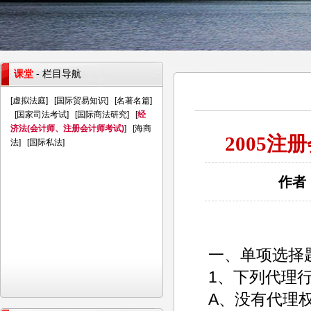
课堂
- 栏目导航
[
虚拟法庭
] [
国际贸易知识
] [
名著名篇
]
[
国家司法考试
] [
国际商法研究
] [
经
济法(会计师、注册会计师考试)
] [
海商
2005
法
] [
国际私法
]
作者：
一、单项选择
1、下列代理
A、没有代理