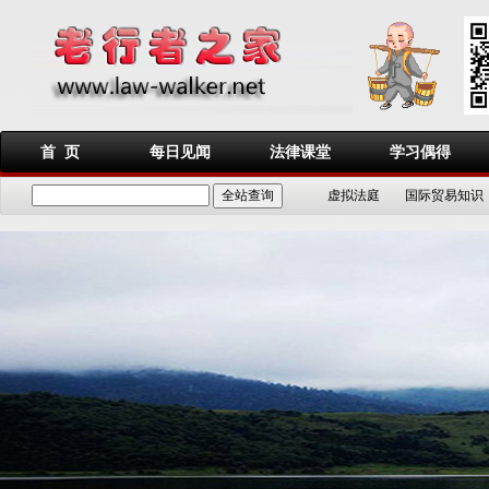
首 页
每日见闻
法律课堂
学习偶得
虚拟法庭
国际贸易知识