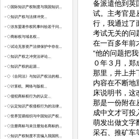
备派遣他到英
-
◇国际知识产权制度与我国知识...
试。主考官是
-
◇知识产权与法律冲突...
行，我通过了
-
◇涉东盟著作权民事纠纷若干问...
考试无关的问
-
◇商标权与域名权...
在一百多年前
-
◇试论无形资产法律保护中存在...
“他的问题把
-
◇知识产权之冲突法评论...
０年３月，郑
-
◇知识产权的起源...
那里，井上井下
-
◇《合同法》与知识产权法的相...
内容在不断地
-
◇计算机、网络与版权...
床说明书，这
-
◇侵犯商标权行为的认定...
那是一份附在
-
◇认定知识产权侵权行为的法律...
成中文才可投
-
◇世界贸易组织与中国知识产权...
萌发出做文字
-
◇注册商标与未注册知名商标的...
采石、推矿车
-
◇知识产权制度不宜编入我国民...