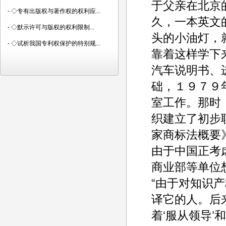
于父亲在北京
-
◇专有出版权与著作权的权利应...
久，一本英文
-
◇默示许可与版权的权利限制...
头的小油灯，
-
◇试析我国专利权保护的特别规...
靠着这样学下
汽车说明书、
础，１９７９
室工作。那时
织建立了初步
家商标法概要
由于中国正考
商业部等单位
“由于对知识
译它的人。后
着‘服从领导’