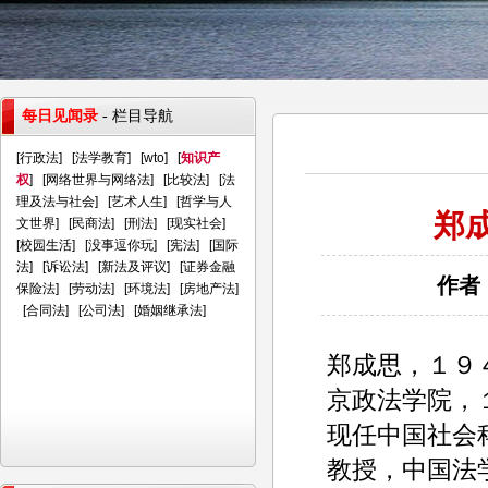
每日见闻录
- 栏目导航
[
行政法
] [
法学教育
] [
wto
] [
知识产
权
] [
网络世界与网络法
] [
比较法
] [
法
理及法与社会
] [
艺术人生
] [
哲学与人
郑
文世界
] [
民商法
] [
刑法
] [
现实社会
]
[
校园生活
] [
没事逗你玩
] [
宪法
] [
国际
法
] [
诉讼法
] [
新法及评议
] [
证券金融
作者：
保险法
] [
劳动法
] [
环境法
] [
房地产法
]
[
合同法
] [
公司法
] [
婚姻继承法
]
郑成思，１９
京政法学院，
现任中国社会
教授，中国法