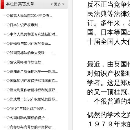
反不正当竞争
本栏目其它文章
> 更多 <
民法典等法律
-
◇最高人民法院2014年公布...
订。多年来，
-
◇日本知识产权审判...
国、日本等国
-
◇中华人民共和国专利法新旧对...
十届全国人大
-
◇论物权与知识产权的关系...
-
◇我国商标法的重大突破 ——...
-
◇刍议网络著作权侵权...
最近，由英国
-
◇论知识产权保护水平——以国...
对知识产权影
-
◇国际知识产权保护和我国面临...
学者。这是郑
-
◇澳大利亚作者精神权利制度评...
的又一顶桂冠
-
◇郑成思：知识产权领域的国际...
一个很普通的
-
◇“博客”与知识财产保护...
偶然的学术之
-
◇各国对驰名商标的保护...
１９７９年末
-
◇商标权与商号权的冲突探析...