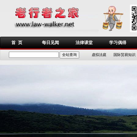
首 页
每日见闻
法律课堂
学习偶得
虚拟法庭
国际贸易知识