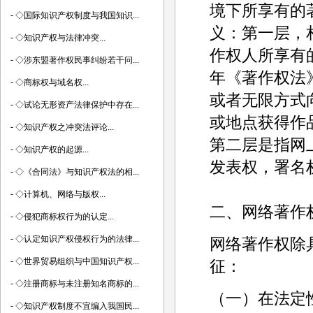
境下所享有的
-
◇国际知识产权制度与我国知识...
义：第一层，
-
◇知识产权与法律冲突...
作权人所享有的
-
◇涉东盟著作权民事纠纷若干问...
年《著作权法
-
◇商标权与域名权...
或者无限方式
-
◇试论无形资产法律保护中存在...
或地点获得作
-
◇知识产权之冲突法评论...
第二层是指网
-
◇知识产权的起源...
发表权，署名
-
◇《合同法》与知识产权法的相...
-
◇计算机、网络与版权...
二、网络著作
-
◇侵犯商标权行为的认定...
-
◇认定知识产权侵权行为的法律...
网络著作权除
-
◇世界贸易组织与中国知识产权...
征：
-
◇注册商标与未注册知名商标的...
（一）在法定
-
◇知识产权制度不宜编入我国民...