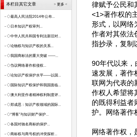
律赋予公民和
本栏目其它文章
> 更多 <
<1>著作权
-
◇最高人民法院2014年公布...
形式，以网络
-
◇日本知识产权审判...
作者对其依法
-
◇中华人民共和国专利法新旧对...
指抄录，复制
-
◇论物权与知识产权的关系...
-
◇我国商标法的重大突破 ——...
90年代以来
-
◇刍议网络著作权侵权...
速发展，著作
-
◇论知识产权保护水平——以国...
联网为代表的
-
◇国际知识产权保护和我国面临...
作权人希望将
-
◇澳大利亚作者精神权利制度评...
的既得利益者
-
◇郑成思：知识产权领域的国际...
护。网络著作
-
◇“博客”与知识财产保护...
-
◇各国对驰名商标的保护...
网络著作权，
-
◇商标权与商号权的冲突探析...