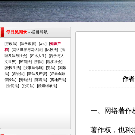
每日见闻录
- 栏目导航
[
行政法
] [
法学教育
] [
wto
] [
知识产
权
] [
网络世界与网络法
] [
比较法
] [
法
理及法与社会
] [
艺术人生
] [
哲学与人
文世界
] [
民商法
] [
刑法
] [
现实社会
]
[
校园生活
] [
没事逗你玩
] [
宪法
] [
国际
法
] [
诉讼法
] [
新法及评议
] [
证券金融
作者
保险法
] [
劳动法
] [
环境法
] [
房地产法
]
[
合同法
] [
公司法
] [
婚姻继承法
]
一、网络著作
著作权，也称