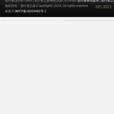
老行者QQ:6073695 | 老行者之家网站QQ群:5239580
老行者腾讯微博
|
老行者之
版权所有：老行者之家 CopyRight© 2018 ,All rights reserved.
备案号:
闽ICP备16024482号-1