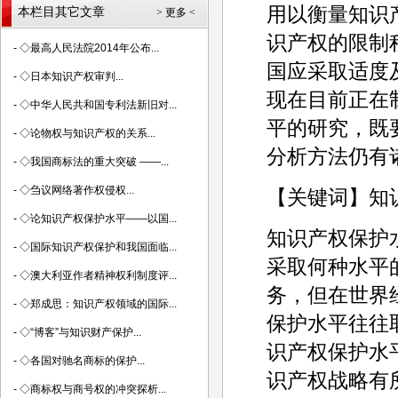
用以衡量知识
本栏目其它文章
> 更多 <
识产权的限制
-
◇最高人民法院2014年公布...
国应采取适度
-
◇日本知识产权审判...
现在目前正在
-
◇中华人民共和国专利法新旧对...
平的研究，既
-
◇论物权与知识产权的关系...
分析方法仍有
-
◇我国商标法的重大突破 ——...
-
◇刍议网络著作权侵权...
【关键词】知
-
◇论知识产权保护水平——以国...
知识产权保护
-
◇国际知识产权保护和我国面临...
采取何种水平
-
◇澳大利亚作者精神权利制度评...
务，但在世界
-
◇郑成思：知识产权领域的国际...
保护水平往往
-
◇“博客”与知识财产保护...
识产权保护水
-
◇各国对驰名商标的保护...
识产权战略有
-
◇商标权与商号权的冲突探析...