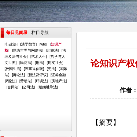
每日见闻录
- 栏目导航
[
行政法
] [
法学教育
] [
wto
] [
知识产
权
] [
网络世界与网络法
] [
比较法
] [
法
理及法与社会
] [
艺术人生
] [
哲学与人
论知识产权
文世界
] [
民商法
] [
刑法
] [
现实社会
]
[
校园生活
] [
没事逗你玩
] [
宪法
] [
国际
法
] [
诉讼法
] [
新法及评议
] [
证券金融
保险法
] [
劳动法
] [
环境法
] [
房地产法
]
[
合同法
] [
公司法
] [
婚姻继承法
]
作者：
【摘要】