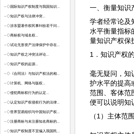
一、衡量知识
-
◇国际知识产权制度与我国知识...
-
◇知识产权与法律冲突...
学者经常论及
-
◇涉东盟著作权民事纠纷若干问...
水平衡量指标
-
◇商标权与域名权...
量知识产权保
-
◇试论无形资产法律保护中存在...
1．知识产权
-
◇知识产权之冲突法评论...
-
◇知识产权的起源...
毫无疑问，知
-
◇《合同法》与知识产权法的相...
护水平的提高
-
◇计算机、网络与版权...
范围、客体范
-
◇侵犯商标权行为的认定...
便可以说明知
-
◇认定知识产权侵权行为的法律...
-
◇世界贸易组织与中国知识产权...
（1）主体范
-
◇注册商标与未注册知名商标的...
-
◇知识产权制度不宜编入我国民...