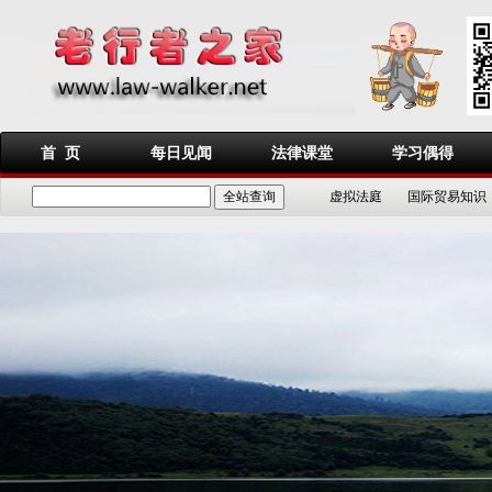
首 页
每日见闻
法律课堂
学习偶得
虚拟法庭
国际贸易知识