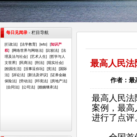
每日见闻录
- 栏目导航
[
行政法
] [
法学教育
] [
wto
] [
知识产
权
] [
网络世界与网络法
] [
比较法
] [
法
理及法与社会
] [
艺术人生
] [
哲学与人
最高人民法
文世界
] [
民商法
] [
刑法
] [
现实社会
]
[
校园生活
] [
没事逗你玩
] [
宪法
] [
国际
法
] [
诉讼法
] [
新法及评议
] [
证券金融
作者：最高
保险法
] [
劳动法
] [
环境法
] [
房地产法
]
[
合同法
] [
公司法
] [
婚姻继承法
]
最高人民法
案例，最高
进行了点评