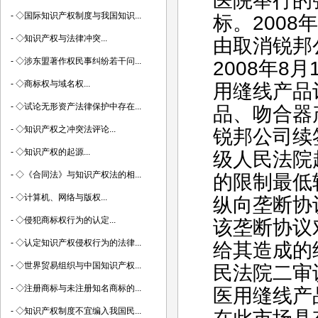
医院举行的
-
◇国际知识产权制度与我国知识...
标。200
-
◇知识产权与法律冲突...
由取消锐邦
-
◇涉东盟著作权民事纠纷若干问...
2008年8
-
◇商标权与域名权...
用缝线产品
-
◇试论无形资产法律保护中存在...
品、吻合器
-
◇知识产权之冲突法评论...
锐邦公司续
-
◇知识产权的起源...
级人民法院
-
◇《合同法》与知识产权法的相...
的限制最低
-
◇计算机、网络与版权...
纵向垄断协
-
◇侵犯商标权行为的认定...
该垄断协议
-
◇认定知识产权侵权行为的法律...
给其造成的经
-
◇世界贸易组织与中国知识产权...
民法院二审
-
◇注册商标与未注册知名商标的...
医用缝线产
-
◇知识产权制度不宜编入我国民...