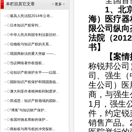
全国首例
本栏目其它文章
> 更多 <
1、北京
-
◇最高人民法院2014年公布...
海）医疗器
-
◇日本知识产权审判...
限公司纵向
-
◇中华人民共和国专利法新旧对...
法院（20
-
◇论物权与知识产权的关系...
书】
-
◇我国商标法的重大突破 ——...
【案情
-
◇刍议网络著作权侵权...
称锐邦公司
-
◇论知识产权保护水平——以国...
司、强生（
-
◇国际知识产权保护和我国面临...
生公司）医
-
◇澳大利亚作者精神权利制度评...
商，与强生
-
◇郑成思：知识产权领域的国际...
1月，强生
-
◇“博客”与知识财产保护...
件，约定锐
-
◇各国对驰名商标的保护...
销售产品。
-
◇商标权与商号权的冲突探析...