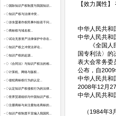
【效力属性】 
-
◇国际知识产权制度与我国知识...
-
◇知识产权与法律冲突...
-
◇涉东盟著作权民事纠纷若干问...
中华人民共和国
-
◇商标权与域名权...
中华人民共和
-
◇试论无形资产法律保护中存在...
《全国人民
-
◇知识产权之冲突法评论...
国专利法〉的
-
◇知识产权的起源...
表大会常务委员
-
◇《合同法》与知识产权法的相...
公布，自200
-
◇计算机、网络与版权...
中华人民共和
-
◇侵犯商标权行为的认定...
2008年12月2
-
◇认定知识产权侵权行为的法律...
中华人民共和
-
◇世界贸易组织与中国知识产权...
-
◇注册商标与未注册知名商标的...
（1984年
-
◇知识产权制度不宜编入我国民...