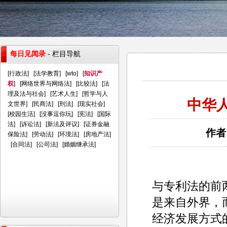
每日见闻录
- 栏目导航
[
行政法
] [
法学教育
] [
wto
] [
知识产
权
] [
网络世界与网络法
] [
比较法
] [
法
理及法与社会
] [
艺术人生
] [
哲学与人
中华
文世界
] [
民商法
] [
刑法
] [
现实社会
]
[
校园生活
] [
没事逗你玩
] [
宪法
] [
国际
法
] [
诉讼法
] [
新法及评议
] [
证券金融
作者
保险法
] [
劳动法
] [
环境法
] [
房地产法
]
[
合同法
] [
公司法
] [
婚姻继承法
]
与专利法的前
是来自外界，
经济发展方式