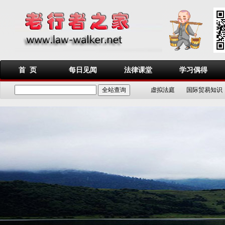
首 页
每日见闻
法律课堂
学习偶得
虚拟法庭
国际贸易知识