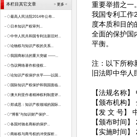
重要举措之一
本栏目其它文章
> 更多 <
我国专利工作
-
◇最高人民法院2014年公布...
度本质和目的
-
◇日本知识产权审判...
全面的保护国
-
◇中华人民共和国专利法新旧对...
平衡。
-
◇论物权与知识产权的关系...
-
◇我国商标法的重大突破 ——...
注：以下所称新
-
◇刍议网络著作权侵权...
旧法即中华人民
-
◇论知识产权保护水平——以国...
-
◇国际知识产权保护和我国面临...
【法规名称】 
-
◇澳大利亚作者精神权利制度评...
【颁布机构】
-
◇郑成思：知识产权领域的国际...
【发 文 号】
-
◇“博客”与知识财产保护...
【颁布时间】 20
-
◇各国对驰名商标的保护...
【实施时间】 20
-
◇商标权与商号权的冲突探析...